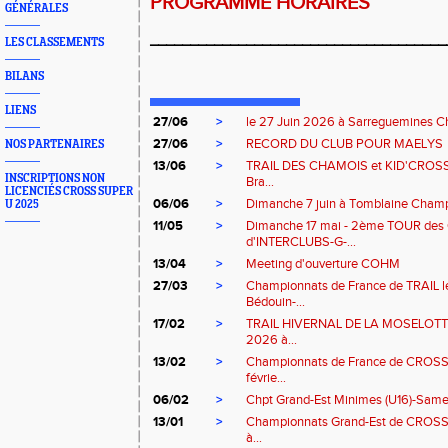
PROGRAMME HORAIRES
GÉNÉRALES
_____________________________________
LES CLASSEMENTS
BILANS
LIENS
27/06
>
le 27 Juin 2026 à Sarreguemines Chp
27/06
>
RECORD DU CLUB POUR MAELYS
NOS PARTENAIRES
13/06
>
TRAIL DES CHAMOIS et KID'CROSS 
INSCRIPTIONS NON
Bra...
LICENCIÉS CROSS SUPER
06/06
>
Dimanche 7 juin à Tomblaine Champ
U 2025
11/05
>
Dimanche 17 mai - 2ème TOUR d
d'INTERCLUBS-G-...
13/04
>
Meeting d'ouverture COHM
27/03
>
Championnats de France de TRAIL l
Bédouin-...
17/02
>
TRAIL HIVERNAL DE LA MOSELOTTE 
2026 à...
13/02
>
Championnats de France de CROS
févrie...
06/02
>
Chpt Grand-Est Minimes (U16)-Samedi
13/01
>
Championnats Grand-Est de CROSS
à...