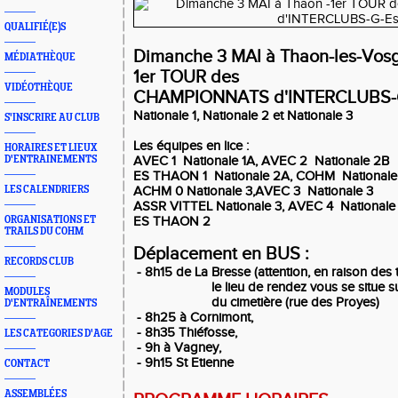
QUALIFIÉ(E)S
Dimanche 3 MAI à Thaon-les-Vos
MÉDIATHÈQUE
1er TOUR des
VIDÉOTHÈQUE
CHAMPIONNATS d'INTERCLUBS-G
Nationale 1, Nationale 2 et Nationale 3
S'INSCRIRE AU CLUB
Les équipes en lice :
HORAIRES ET LIEUX
D'ENTRAINEMENTS
AVEC 1 Nationale 1A, AVEC 2 Nationale 2B
ES THAON 1 Nationale 2A, COHM Nationale
LES CALENDRIERS
ACHM 0 Nationale 3,AVEC 3 Nationale 3
ASSR VITTEL Nationale 3, AVEC 4 Nationale
ORGANISATIONS ET
ES THAON 2
TRAILS DU COHM
Déplacement en BUS :
RECORDS CLUB
- 8h15 de La Bresse (attention, en raison des 
le lieu de rendez vous se situe sur 
MODULES
du cimetière (rue des Proyes)
D'ENTRAÎNEMENTS
- 8h25 à Cornimont,
- 8h35 Thiéfosse,
LES CATEGORIES D'AGE
- 9h à Vagney,
- 9h15 St Etienne
CONTACT
ASSEMBLÉES