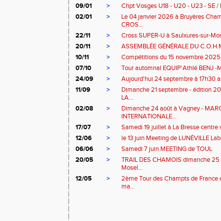
09/01
>
Chpt Vosges U18 - U20 - U23 - SE / 
02/01
>
Le 04 janvier 2026 à Bruyères Ch
CROS...
22/11
>
Cross SUPER-U à Saulxures-sur-Mos
20/11
>
ASSEMBLÉE GÉNÉRALE DU C.O.H.
10/11
>
Compétitions du 15 novembre 2025
07/10
>
Tour automnal EQUIP'Athlé BENJ -
24/09
>
Aujourd'hui 24 septembre à 17h30 au
11/09
>
Dimanche 21 septembre - édition 
LA...
02/08
>
Dimanche 24 août à Vagney - MA
INTERNATIONALE...
17/07
>
Samedi 19 juillet à La Bresse centre v
12/06
>
le 13 juin Meeting de LUNÉVILLE Lab
06/06
>
Samedi 7 juin MEETING de TOUL
20/05
>
TRAIL DES CHAMOIS dimanche 25 m
Mosel...
12/05
>
2ème Tour des Champts de France
ma...