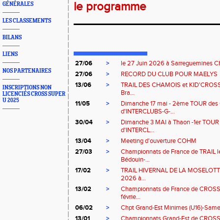
le programme
GÉNÉRALES
_____________________
LES CLASSEMENTS
BILANS
LIENS
27/06
>
le 27 Juin 2026 à Sarreguemines Chp
NOS PARTENAIRES
27/06
>
RECORD DU CLUB POUR MAELYS
13/06
>
TRAIL DES CHAMOIS et KID'CROSS 
INSCRIPTIONS NON
Bra...
LICENCIÉS CROSS SUPER
U 2025
11/05
>
Dimanche 17 mai - 2ème TOUR d
d'INTERCLUBS-G-...
30/04
>
Dimanche 3 MAI à Thaon -1er TO
d'INTERCL...
13/04
>
Meeting d'ouverture COHM
27/03
>
Championnats de France de TRAIL l
Bédouin-...
17/02
>
TRAIL HIVERNAL DE LA MOSELOTTE 
2026 à...
13/02
>
Championnats de France de CROS
févrie...
06/02
>
Chpt Grand-Est Minimes (U16)-Samedi
13/01
>
Championnats Grand-Est de CROSS