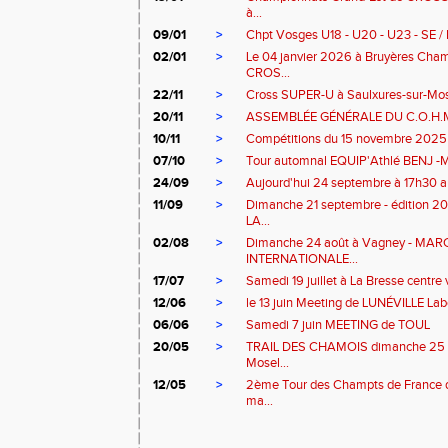
à...
09/01
>
Chpt Vosges U18 - U20 - U23 - SE / 
02/01
>
Le 04 janvier 2026 à Bruyères Ch
CROS...
22/11
>
Cross SUPER-U à Saulxures-sur-Mos
20/11
>
ASSEMBLÉE GÉNÉRALE DU C.O.H.
10/11
>
Compétitions du 15 novembre 2025
07/10
>
Tour automnal EQUIP'Athlé BENJ -
24/09
>
Aujourd'hui 24 septembre à 17h30 au
11/09
>
Dimanche 21 septembre - édition 
LA...
02/08
>
Dimanche 24 août à Vagney - MA
INTERNATIONALE...
17/07
>
Samedi 19 juillet à La Bresse centre v
12/06
>
le 13 juin Meeting de LUNÉVILLE Lab
06/06
>
Samedi 7 juin MEETING de TOUL
20/05
>
TRAIL DES CHAMOIS dimanche 25 m
Mosel...
12/05
>
2ème Tour des Champts de France
ma...