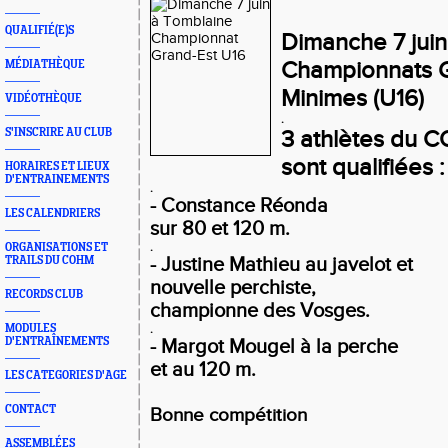
QUALIFIÉ(E)S
Dimanche 7 jui
Championnats G
MÉDIATHÈQUE
Minimes (U16)
VIDÉOTHÈQUE
.
S'INSCRIRE AU CLUB
3 athlètes du 
sont qualifiées :
HORAIRES ET LIEUX
D'ENTRAINEMENTS
.
- Constance Réonda
LES CALENDRIERS
sur 80 et 120 m.
ORGANISATIONS ET
.
TRAILS DU COHM
- Justine Mathieu au javelot et
nouvelle perchiste,
RECORDS CLUB
championne des Vosges.
MODULES
.
D'ENTRAÎNEMENTS
- Margot Mougel à la perche
et au 120 m.
LES CATEGORIES D'AGE
CONTACT
Bonne compétition
ASSEMBLÉES