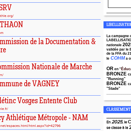
SSRV
____________
athle.org/
ES THAON
LIBELLISATI
com
La campagne 
Commission de la Documentation &
LABELLISATI
202
nationale
re
validée par le
de la FFA du 2
COHM
le
a o
Commission Nationale de Marche
OR
Éduc
en "
BRONZE
c
om/
"Running"
 Commune de VAGNEY
BRONZE
ca
"Stade"
____________
hlétinc Vosges Entente Club
le.fr/
CLASSEMENT
cy Athlétique Métropole - NAM
____________
2025
En
, le
sp.net/espaces.html/html.aspx?id=42796
se classe à la