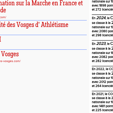
nationale sur 1
mation sur la Marche en France et
avec 1898 poin
nde
et 272 licencié
____________
.com/
2024
En
, le
se classe à la
té des Vosges d' Athlétisme
nationale sur 1
avec 2080 poi
et 298 licencié
M
____________
2023
En
, le
se classe à la
 Vosges
nationale sur 
avec 2082 poi
et 282 licencié
es-vosges.com/
____________
En
2022
, le 
se classe à la
nationale sur 1
avec 2012 poin
et 264 licencié
____________
En 2021, le C
se classe à la
nationale sur 1
avec 1481 poin
et 225 licencié