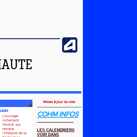
HAUTE
Mises à jour du site
naire
COHM INFOS
L'ouvrage
richement
_________________
illustré, qui
retrace
LES CALENDRIERS
l’Histoire de la
VOIR DANS