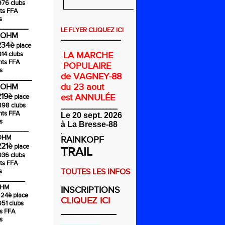
976 clubs
ts FFA
s
________
LE FLYER CLIQUEZ ICI
COHM
_________________
234è
place
914 clubs
LA MARCHE
nts FFA
POPULAIRE
s
de VAGNEY-88
_________
du 23 aout
COHM
219è
est ANNULÉE
place
1898 clubs
________________
nts FFA
Le 20 sept. 2026
s
à La Bresse-88
________
.
COHM
RAINKOPF
221è
place
TRAIL
936 clubs
ts FFA
s
TOUTES LES INFOS
_______
OHM
INSCRIPTIONS
224è
place
CLIQUEZ ICI
951 clubs
___________
ts FFA
s