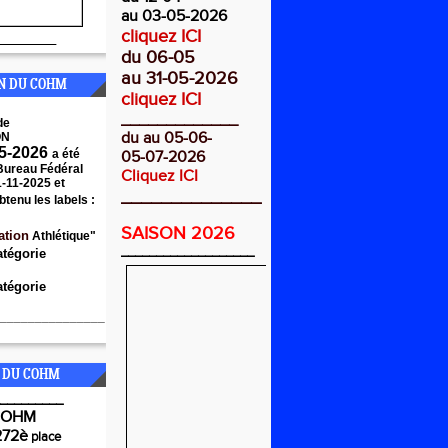
au 03-05-2026
cliquez ICI
________
du 06-05
au 31-05-2026
ON DU COHM
cliquez ICI
_____________
de
du au 05-06-
ON
5-2026
a été
05-07-2026
 Bureau Fédéral
Cliquez ICI
1-11-2025 et
______________
btenu les labels :
SAISON 2026
ation
Athlétique"
___________________
atégorie
tégorie
_______________
 DU COHM
_________
COHM
272è
place