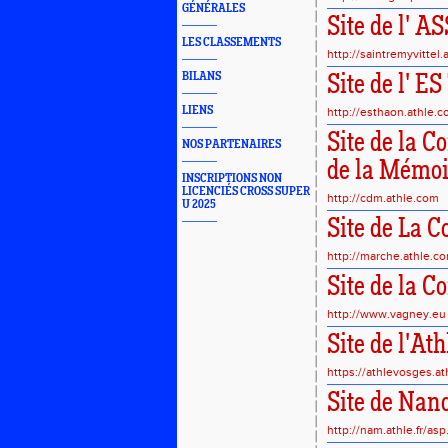
GÉNÉRALES
Site de l' A
LES CLASSEMENTS
http://saintremyvittel.
BILANS
Site de l' 
LIENS
http://esthaon.athle.
Site de la 
NOS PARTENAIRES
de la Mémoi
INSCRIPTIONS NON
LICENCIÉS CROSS SUPER
http://cdm.athle.com
U 2025
Site de La 
http://marche.athle.c
Site de la
http://www.vagney.eu
Site de l'At
https://athlevosges.ath
Site de Nan
http://nam.athle.fr/a