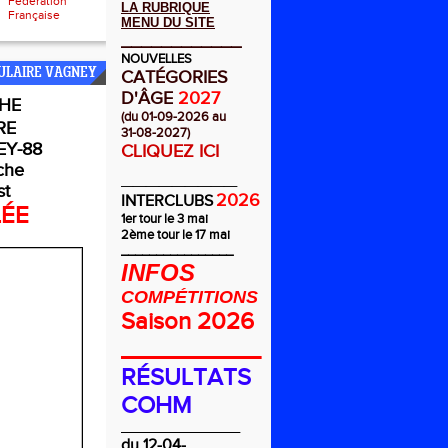
Fédération
LA RUBRIQUE
Française
MENU DU SITE
____________
NOUVELLES
ULAIRE VAGNEY
CATÉGORIES
D'ÂGE
2027
HE
(du 01-09-2026 au
RE
31-08-2027)
Y-88
CLIQUEZ ICI
che
_________
st
2026
INTERCLUBS
LÉE
1er tour le 3 mai
2ème tour le 17 mai
________________
INFOS
COMPÉTITIONS
Saison 2026
__________
RÉSULTATS
COHM
_________________
du 12-04-