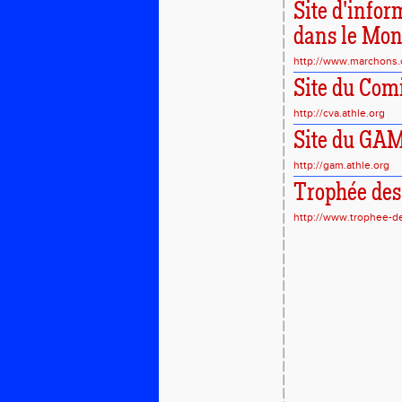
Site d'infor
dans le Mo
http://www.marchons
Site du Comi
http://cva.athle.org
Site du GA
http://gam.athle.org
Trophée des
http://www.trophee-d