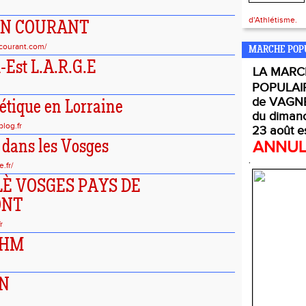
d'Athlétisme.
EN COURANT
courant.com/
MARCHE POP
-Est L.A.R.G.E
LA
MARC
POPULAI
de VAGNE
étique en Lorraine
du diman
blog.fr
23 août e
r dans les Vosges
ANNU
.
.fr/
HLÈ VOSGES PAYS DE
ONT
r
ACHM
CN