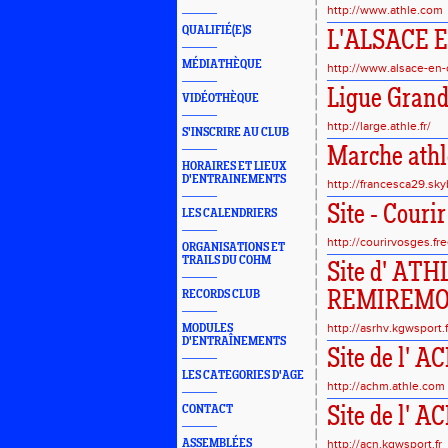
http://www.athle.com
QUALIFIÉ(E)S
L'ALSACE 
MÉDIATHÈQUE
http://www.alsace-en-
Ligue Grand
VIDÉOTHÈQUE
http://large.athle.fr/
S'INSCRIRE AU CLUB
Marche athl
HORAIRES ET LIEUX
D'ENTRAINEMENTS
http://francesca29.sky
Site - Couri
LES CALENDRIERS
http://courirvosges.free
ORGANISATIONS ET
TRAILS DU COHM
Site d' AT
RECORDS CLUB
REMIREM
http://asrhv.kgwsport.f
MODULES
D'ENTRAÎNEMENTS
Site de l' 
LES CATEGORIES D'AGE
http://achm.athle.com
CONTACT
Site de l' A
ASSEMBLÉES
http://acn.kgwsport.fr