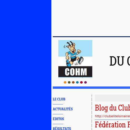
DU 
LE CLUB
Blog du Club
ACTUALITÉS
http://clubelitelorrai
EDITOS
Fédération 
RÉSULTATS