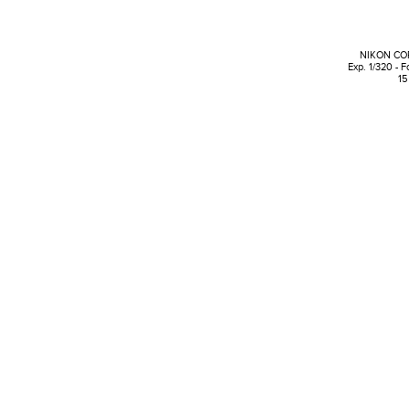
NIKON CO
Exp. 1/320 - 
15