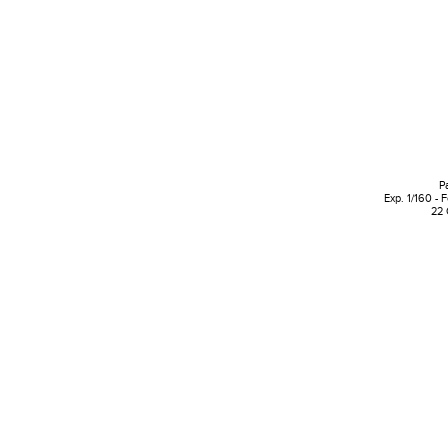
P
Exp. 1/160 - 
22 