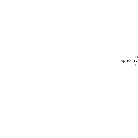
P
Exp. 1/200 -
7 