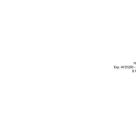
H
Exp. 41/31250 
9 