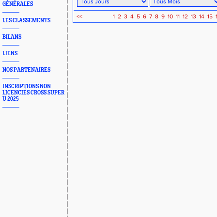
GÉNÉRALES
<<
1
2
3
4
5
6
7
8
9
10
11
12
13
14
15
LES CLASSEMENTS
BILANS
LIENS
NOS PARTENAIRES
INSCRIPTIONS NON
LICENCIÉS CROSS SUPER
U 2025