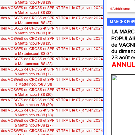
d'Athlétisme.
MARCHE POP
LA
MARC
POPULAI
de VAGNE
du diman
23 août e
ANNU
.