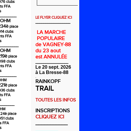
976 clubs
ts FFA
s
________
LE FLYER CLIQUEZ ICI
COHM
_________________
234è
place
914 clubs
LA MARCHE
nts FFA
POPULAIRE
s
de VAGNEY-88
_________
du 23 aout
COHM
219è
est ANNULÉE
place
1898 clubs
________________
nts FFA
Le 20 sept. 2026
s
à La Bresse-88
________
.
COHM
RAINKOPF
221è
place
TRAIL
936 clubs
ts FFA
s
TOUTES LES INFOS
_______
OHM
INSCRIPTIONS
224è
place
CLIQUEZ ICI
951 clubs
___________
ts FFA
s