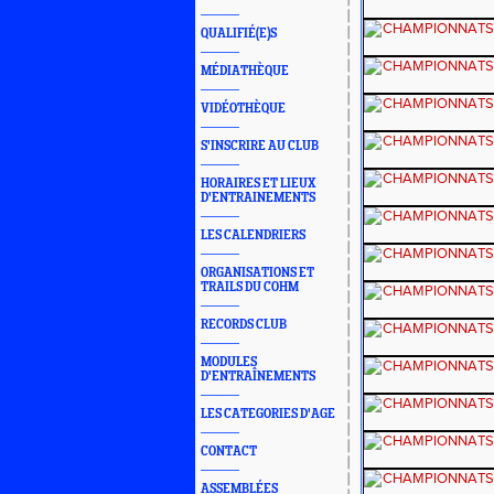
QUALIFIÉ(E)S
MÉDIATHÈQUE
VIDÉOTHÈQUE
S'INSCRIRE AU CLUB
HORAIRES ET LIEUX
D'ENTRAINEMENTS
LES CALENDRIERS
ORGANISATIONS ET
TRAILS DU COHM
RECORDS CLUB
MODULES
D'ENTRAÎNEMENTS
LES CATEGORIES D'AGE
CONTACT
ASSEMBLÉES