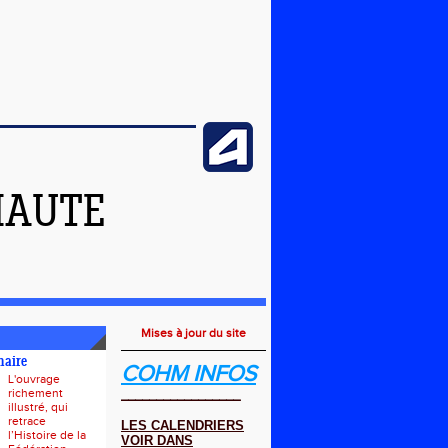
HAUTE
Mises à jour du site
naire
COHM INFOS
L'ouvrage
richement
_________________
illustré, qui
retrace
LES CALENDRIERS
l’Histoire de la
VOIR DANS