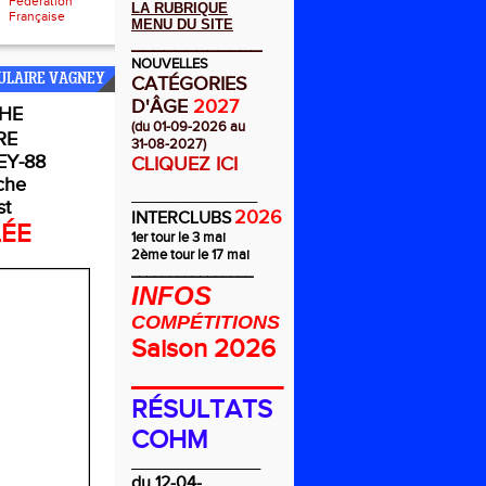
Fédération
LA RUBRIQUE
Française
MENU DU SITE
____________
NOUVELLES
ULAIRE VAGNEY
CATÉGORIES
D'ÂGE
2027
HE
(du 01-09-2026 au
RE
31-08-2027)
Y-88
CLIQUEZ ICI
che
_________
st
2026
INTERCLUBS
LÉE
1er tour le 3 mai
2ème tour le 17 mai
________________
INFOS
COMPÉTITIONS
Saison 2026
__________
RÉSULTATS
COHM
_________________
du 12-04-