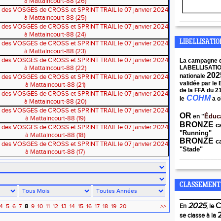
____________
LIBELLISATI
La campagne 
LABELLISATI
202
nationale
validée par le
de la FFA du 2
COHM
le
a o
OR
Éduc
en "
BRONZE
c
"Running"
BRONZE
ca
"Stade"
____________
CLASSEMENT
____________
2025
En
, le
4
5
6
7
8
9
10
11
12
13
14
15
16
17
18
19
20
>>
se classe à la