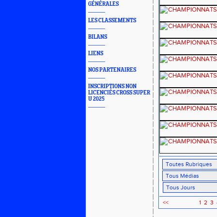
GÉNÉRALES
LES CLASSEMENTS
BILANS
LIENS
NOS PARTENAIRES
INSCRIPTIONS NON
LICENCIÉS CROSS SUPER
U 2025
<<
1
2
3