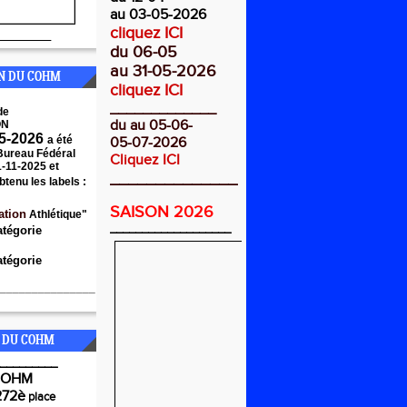
au 03-05-2026
cliquez ICI
________
du 06-05
au 31-05-2026
ON DU COHM
cliquez ICI
_____________
de
du au 05-06-
ON
5-2026
a été
05-07-2026
 Bureau Fédéral
Cliquez ICI
1-11-2025 et
______________
btenu les labels :
SAISON 2026
ation
Athlétique"
___________________
atégorie
tégorie
_______________
 DU COHM
_________
COHM
272è
place