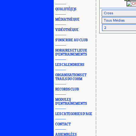
QUALIFIÉ(E)S
MÉDIATHÈQUE
VIDÉOTHÈQUE
S'INSCRIRE AU CLUB
HORAIRES ET LIEUX
D'ENTRAINEMENTS
LES CALENDRIERS
ORGANISATIONS ET
TRAILS DU COHM
RECORDS CLUB
MODULES
D'ENTRAÎNEMENTS
LES CATEGORIES D'AGE
CONTACT
ASSEMBLÉES