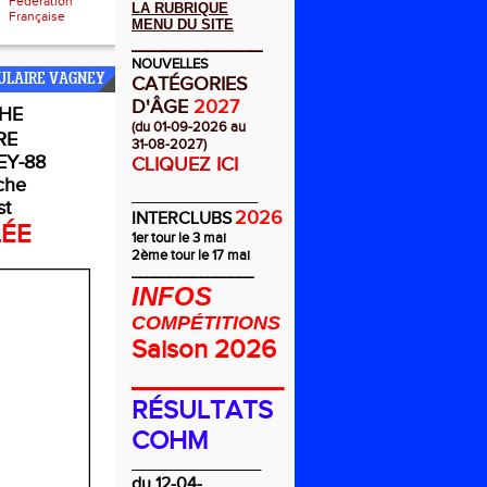
Fédération
LA RUBRIQUE
Française
MENU DU SITE
____________
NOUVELLES
ULAIRE VAGNEY
CATÉGORIES
D'ÂGE
2027
HE
(du 01-09-2026 au
RE
31-08-2027)
Y-88
CLIQUEZ ICI
che
_________
st
2026
INTERCLUBS
LÉE
1er tour le 3 mai
2ème tour le 17 mai
________________
INFOS
COMPÉTITIONS
Saison 2026
__________
RÉSULTATS
COHM
_________________
du 12-04-