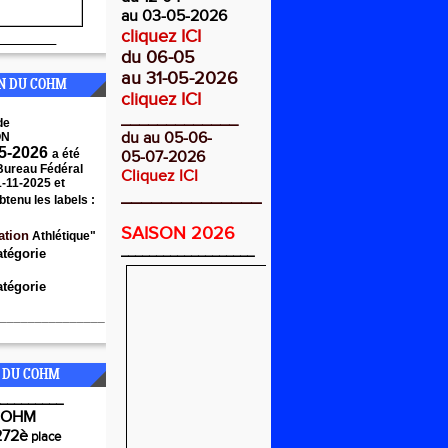
au 03-05-2026
cliquez ICI
________
du 06-05
au 31-05-2026
ON DU COHM
cliquez ICI
_____________
de
du au 05-06-
ON
5-2026
a été
05-07-2026
 Bureau Fédéral
Cliquez ICI
1-11-2025 et
______________
btenu les labels :
SAISON 2026
ation
Athlétique"
___________________
atégorie
tégorie
_______________
 DU COHM
_________
COHM
272è
place