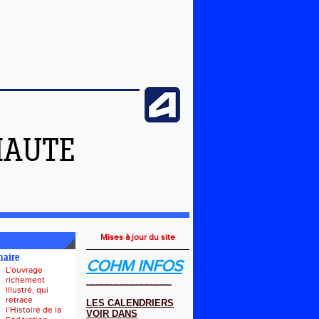
HAUTE
Mises à jour du site
naire
COHM INFOS
L'ouvrage
richement
_________________
illustré, qui
retrace
LES CALENDRIERS
l’Histoire de la
VOIR DANS