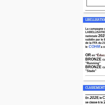
____________
LIBELLISATI
La campagne 
LABELLISATI
202
nationale
validée par le
de la FFA du 2
COHM
le
a o
OR
Éduc
en "
BRONZE
c
"Running"
BRONZE
ca
"Stade"
____________
CLASSEMENT
____________
2025
En
, le
se classe à la