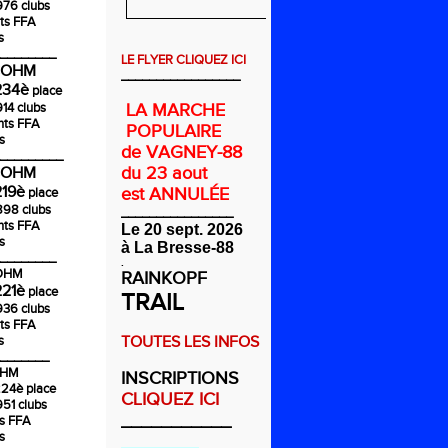
976 clubs
ts FFA
s
________
LE FLYER CLIQUEZ ICI
COHM
_________________
234è
place
914 clubs
LA MARCHE
nts FFA
POPULAIRE
s
de VAGNEY-88
_________
du 23 aout
COHM
219è
est ANNULÉE
place
1898 clubs
________________
nts FFA
Le 20 sept. 2026
s
à La Bresse-88
________
.
COHM
RAINKOPF
221è
place
TRAIL
936 clubs
ts FFA
s
TOUTES LES INFOS
_______
OHM
INSCRIPTIONS
224è
place
CLIQUEZ ICI
951 clubs
___________
ts FFA
s