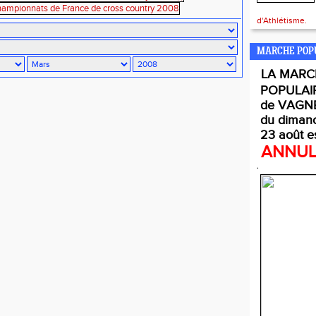
d'Athlétisme.
MARCHE POP
LA
MARC
POPULAI
de VAGNE
du diman
23 août e
ANNU
.