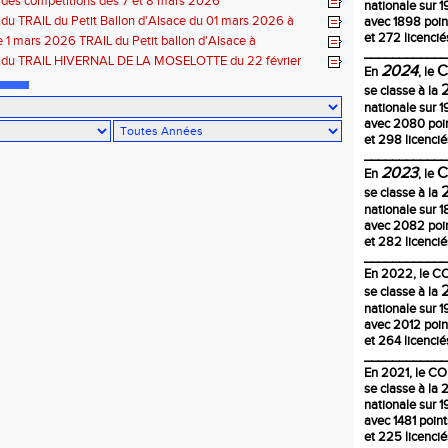
 des compétitions des 7 et 8 mars 2026
nationale sur 1
 du TRAIL du Petit Ballon d'Alsace du 01 mars 2026 à
avec 1898 poin
-68
et 272 licencié
1 mars 2026 TRAIL du Petit ballon d'Alsace à
____________
CH 68
s du TRAIL HIVERNAL DE LA MOSELOTTE du 22 février
2024
En
, le
ornimont-88
se classe à la
nationale sur 1
avec 2080 poi
et 298 licencié
____________
2023
En
, le
se classe à la
nationale sur 
avec 2082 poi
et 282 licencié
____________
En
2022
, le 
se classe à la
nationale sur 1
avec 2012 poin
et 264 licencié
____________
En 2021, le C
se classe à la
nationale sur 1
avec 1481 poin
et 225 licencié