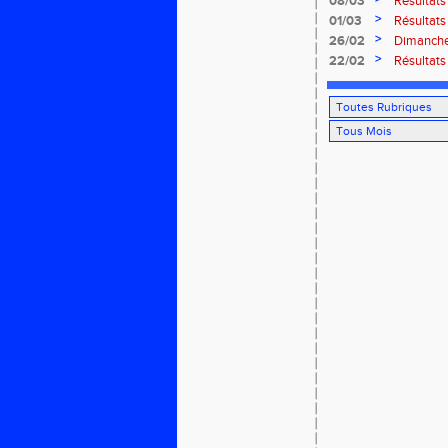
08/03
Résultats
>
01/03
Résultats
Rouffach
>
26/02
Dimanche 
ROUFFA
>
22/02
Résultat
2026 à C