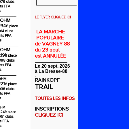
976 clubs
ts FFA
s
________
LE FLYER CLIQUEZ ICI
COHM
_________________
234è
place
914 clubs
LA MARCHE
nts FFA
POPULAIRE
s
de VAGNEY-88
_________
du 23 aout
COHM
219è
est ANNULÉE
place
1898 clubs
________________
nts FFA
Le 20 sept. 2026
s
à La Bresse-88
________
.
COHM
RAINKOPF
221è
place
TRAIL
936 clubs
ts FFA
s
TOUTES LES INFOS
_______
OHM
INSCRIPTIONS
224è
place
CLIQUEZ ICI
951 clubs
___________
ts FFA
s