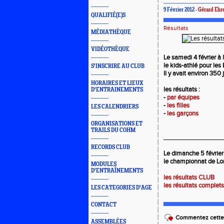
9 Février 2012 -
Gérard Ehr
QUALIFIÉ(E)S
Résultats
MÉDIATHÈQUE
VIDÉOTHÈQUE
Le samedi 4 février à l
le kids-athlé pour les
S'INSCRIRE AU CLUB
Il y avait environ 350 
HORAIRES ET LIEUX
les résultats :
D'ENTRAINEMENTS
-
par équipes
-
les filles
LES CALENDRIERS
-
les garçons
ORGANISATIONS ET
TRAILS DU COHM
_________________
RECORDS CLUB
Le dimanche 5 février
le championnat de Lo
MODULES
D'ENTRAÎNEMENTS
les résultats CLUB
les résultats complets
LES CATEGORIES D'AGE
CONTACT
Commentez cette 
ASSEMBLÉES