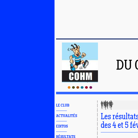
DU 
LE CLUB
Les résulta
ACTUALITÉS
des 4 et 5 f
EDITOS
RÉSULTATS