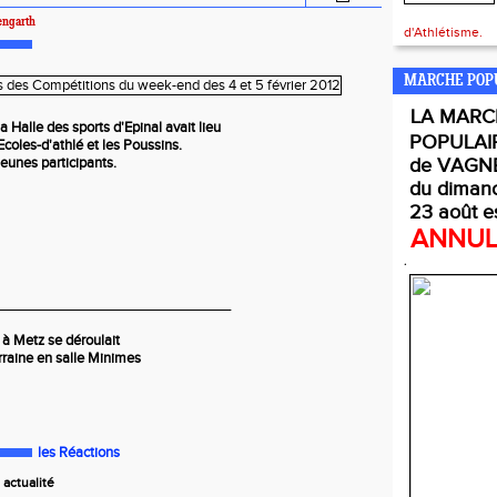
engarth
d'Athlétisme.
MARCHE POP
LA
MARC
a Halle des sports d'Epinal avait lieu
POPULAI
 Ecoles-d'athlé et les Poussins.
jeunes participants.
de VAGNE
du diman
23 août e
ANNU
.
______________________________
 à Metz se déroulait
rraine en salle Minimes
les Réactions
actualité