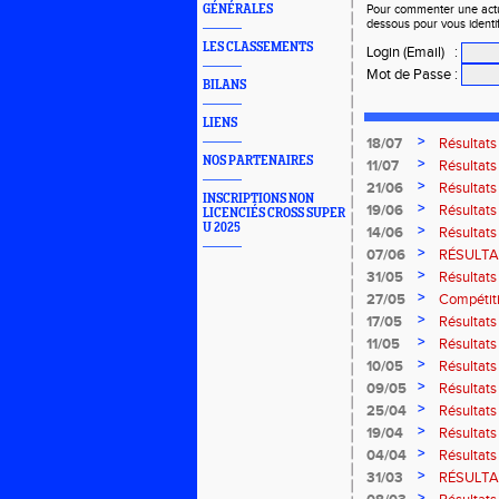
GÉNÉRALES
Pour commenter une actual
dessous pour vous identi
LES CLASSEMENTS
Login (Email)
:
Mot de Passe
:
BILANS
LIENS
>
18/07
Résultat
Bresse
NOS PARTENAIRES
>
11/07
Résultats
2026
>
21/06
Résultats
INSCRIPTIONS NON
2026
>
19/06
Résultats
LICENCIÉS CROSS SUPER
Amnevill
U 2025
>
14/06
Résultats
Moselott
>
07/06
RÉSULTAT
>
31/05
Résultat
Masters 
>
27/05
Compétiti
>
17/05
Résultat
région G-
>
11/05
Résultats
Thaon-le
>
10/05
Résultats
Marathon 
>
09/05
Résultats
>
25/04
Résultat
>
19/04
Résultats
route de B
>
04/04
Résultats
court" des
>
31/03
RÉSULTAT
>