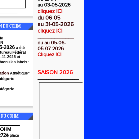
au 03-05-2026
cliquez ICI
________
du 06-05
au 31-05-2026
ON DU COHM
cliquez ICI
_____________
de
du au 05-06-
ON
5-2026
a été
05-07-2026
 Bureau Fédéral
Cliquez ICI
1-11-2025 et
______________
btenu les labels :
SAISON 2026
ation
Athlétique"
___________________
atégorie
tégorie
_______________
 DU COHM
_________
COHM
272è
place