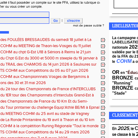
ité il faut posséder un compte sur le site FFA, utilisez la rubrique ci-
fier ou vous créer un compte.
____________
|
mot de passe oublié ?
LIBELLISATI
La campagne 
s des FOULÉES BRESSAUDES du samedi 18 juillet à La
LABELLISATI
 COHM au MEETING de Thaon-les-Vosges du 11 juillet
202
nationale
 COHM au chpt G-Est U18 à Séniors à Reims le 21 juin
validée par le
de la FFA du 2
 du Chpt G.Est du 3000 et 5000 m steeple du 19 janvier à
COHM
le
a o
e
 du TRAIL des CHAMOIS du 14 juin 2026 à Saulxures sur
e
S COHM aux Compétitions du 05 au 07 juin 2026
OR
Éduc
en "
s COHM aux Championnnats Vosges de Benjamins à
BRONZE
c
du 31 mai 2026 à Remiremont
ons des 30 et 31 mai 2026
"Running"
BRONZE
ca
s du 2è tour des Championnats de France d'INTERCLUBS
"Stade"
Est du 17 mai 2025 à Bischwiller-67
 du 1ER tour des Championnats d'Interclubs Grand-Est à
____________
s Vosges
 des Championnats de France du 10 Km Et du Semi-
du 10 mai à Troyes
 du Tour printanier du challenge Equip'Athlé BE/MI à Epinal
s du MEETING COHM du 25 avril au stade de Vagney
CLASSEMENT
 de La Ronde Printanière du 19 avril à Thaon et du 10 km
____________
elfort
 COHM à la compètition Runing Régionale "Tout le monde
2025
En
, le
 4 et 5 avril à Toul
S COHM aux Compétitions du 14 au 29 mars 2026
se classe à la