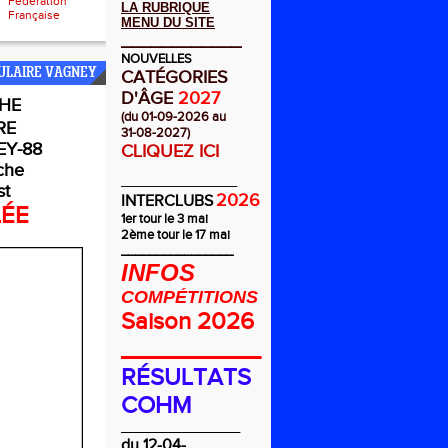
Fédération
LA RUBRIQUE
Française
MENU DU SITE
____________
NOUVELLES
ULAIRE VAGNEY
CATÉGORIES
D'ÂGE
2027
HE
(du 01-09-2026 au
RE
31-08-2027)
Y-88
CLIQUEZ ICI
che
_________
st
2026
INTERCLUBS
LÉE
1er tour le 3 mai
2ème tour le 17 mai
________________
INFOS
COMPÉTITIONS
Saison 2026
__________
RÉSULTATS
COHM
_________________
du 12-04-