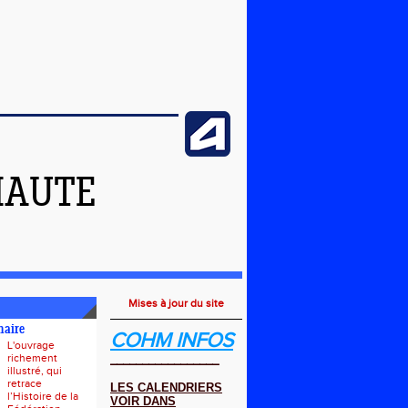
HAUTE
Mises à jour du site
naire
COHM INFOS
L'ouvrage
richement
_________________
illustré, qui
retrace
LES CALENDRIERS
l’Histoire de la
VOIR DANS