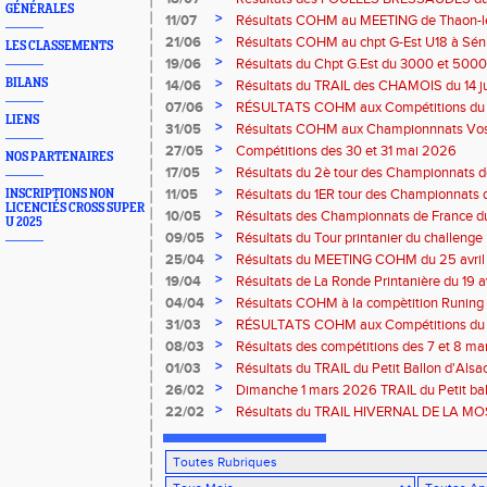
GÉNÉRALES
Bresse
>
11/07
Résultats COHM au MEETING de Thaon-les-
2026
>
21/06
Résultats COHM au chpt G-Est U18 à Sénio
LES CLASSEMENTS
2026
>
19/06
Résultats du Chpt G.Est du 3000 et 5000 
Amneville
>
BILANS
14/06
Résultats du TRAIL des CHAMOIS du 14 ju
Moselotte
>
07/06
RÉSULTATS COHM aux Compétitions du 
LIENS
>
31/05
Résultats COHM aux Championnnats Vos
Masters du 31 mai 2026 à Remiremont
>
27/05
Compétitions des 30 et 31 mai 2026
NOS PARTENAIRES
>
17/05
Résultats du 2è tour des Championnats
région G-Est du 17 mai 2025 à Bischwille
>
11/05
Résultats du 1ER tour des Championnats d
INSCRIPTIONS NON
LICENCIÉS CROSS SUPER
Thaon-les Vosges
>
10/05
Résultats des Championnats de France d
U 2025
Marathon du 10 mai à Troyes
>
09/05
Résultats du Tour printanier du challenge
>
25/04
Résultats du MEETING COHM du 25 avril
>
19/04
Résultats de La Ronde Printanière du 19 a
route de Belfort
>
04/04
Résultats COHM à la compètition Runing
court" des 4 et 5 avril à Toul
>
31/03
RÉSULTATS COHM aux Compétitions du 
>
08/03
Résultats des compétitions des 7 et 8 m
>
01/03
Résultats du TRAIL du Petit Ballon d'Als
Rouffach-68
>
26/02
Dimanche 1 mars 2026 TRAIL du Petit bal
ROUFFACH 68
>
22/02
Résultats du TRAIL HIVERNAL DE LA MOS
2026 à Cornimont-88