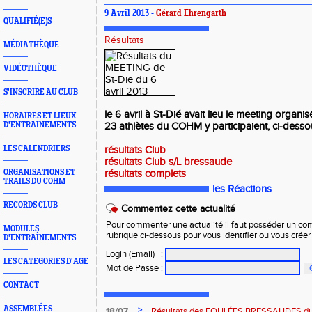
9 Avril 2013 -
Gérard Ehrengarth
QUALIFIÉ(E)S
Résultats
MÉDIATHÈQUE
VIDÉOTHÈQUE
S'INSCRIRE AU CLUB
le 6 avril à St-Dié avait lieu le meeting organ
HORAIRES ET LIEUX
D'ENTRAINEMENTS
23 athlètes du COHM y participaient, ci-dessou
LES CALENDRIERS
résultats Club
résultats Club s/L bressaude
ORGANISATIONS ET
résultats complets
TRAILS DU COHM
les Réactions
RECORDS CLUB
Commentez cette actualité
Pour commenter une actualité il faut posséder un compt
MODULES
rubrique ci-dessous pour vous identifier ou vous crée
D'ENTRAÎNEMENTS
Login (Email)
:
LES CATEGORIES D'AGE
Mot de Passe
:
CONTACT
ASSEMBLÉES
>
18/07
Résultats des FOULÉES BRESSAUDES du sa