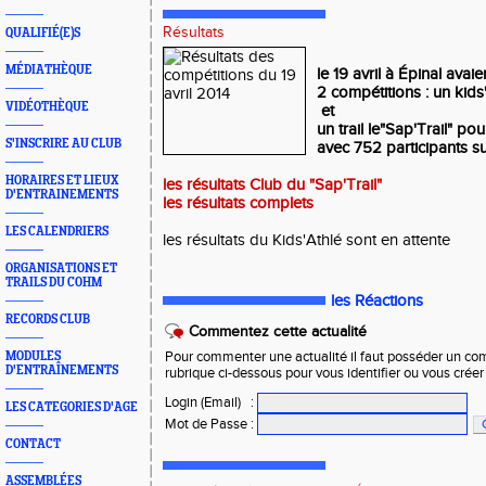
Résultats
QUALIFIÉ(E)S
MÉDIATHÈQUE
le 19 avril à Épinal avaie
2 compétitions : un kids
VIDÉOTHÈQUE
et
un trail le"Sap'Trail" po
S'INSCRIRE AU CLUB
avec 752 participants su
HORAIRES ET LIEUX
les résultats Club du "Sap'Trail"
D'ENTRAINEMENTS
les résultats complets
LES CALENDRIERS
les résultats du Kids'Athlé sont en attente
ORGANISATIONS ET
TRAILS DU COHM
les Réactions
RECORDS CLUB
Commentez cette actualité
MODULES
Pour commenter une actualité il faut posséder un compt
D'ENTRAÎNEMENTS
rubrique ci-dessous pour vous identifier ou vous crée
Login (Email)
:
LES CATEGORIES D'AGE
Mot de Passe
:
CONTACT
ASSEMBLÉES