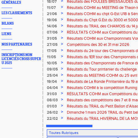
>
18/07
Résultats des FOULÉES BRESSAUDES du sa
GÉNÉRALES
Bresse
>
11/07
Résultats COHM au MEETING de Thaon-les-
2026
>
LES CLASSEMENTS
21/06
Résultats COHM au chpt G-Est U18 à Sénio
2026
>
19/06
Résultats du Chpt G.Est du 3000 et 5000 
BILANS
Amneville
>
14/06
Résultats du TRAIL des CHAMOIS du 14 ju
Moselotte
>
07/06
RÉSULTATS COHM aux Compétitions du 
LIENS
>
31/05
Résultats COHM aux Championnnats Vos
Masters du 31 mai 2026 à Remiremont
>
27/05
Compétitions des 30 et 31 mai 2026
NOS PARTENAIRES
>
17/05
Résultats du 2è tour des Championnats
INSCRIPTIONS NON
région G-Est du 17 mai 2025 à Bischwille
>
11/05
Résultats du 1ER tour des Championnats d
LICENCIÉS CROSS SUPER
Thaon-les Vosges
>
10/05
Résultats des Championnats de France d
U 2025
Marathon du 10 mai à Troyes
>
09/05
Résultats du Tour printanier du challenge
>
25/04
Résultats du MEETING COHM du 25 avril
>
19/04
Résultats de La Ronde Printanière du 19 a
route de Belfort
>
04/04
Résultats COHM à la compètition Runing
court" des 4 et 5 avril à Toul
>
31/03
RÉSULTATS COHM aux Compétitions du 
>
08/03
Résultats des compétitions des 7 et 8 m
>
01/03
Résultats du TRAIL du Petit Ballon d'Als
Rouffach-68
>
26/02
Dimanche 1 mars 2026 TRAIL du Petit bal
ROUFFACH 68
>
22/02
Résultats du TRAIL HIVERNAL DE LA MOS
2026 à Cornimont-88