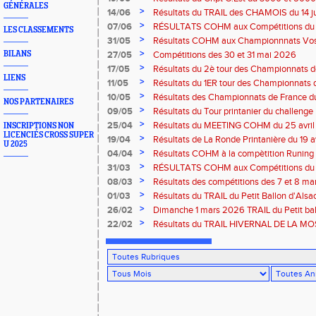
GÉNÉRALES
Amneville
>
14/06
Résultats du TRAIL des CHAMOIS du 14 ju
Moselotte
>
07/06
RÉSULTATS COHM aux Compétitions du 
LES CLASSEMENTS
>
31/05
Résultats COHM aux Championnnats Vos
Masters du 31 mai 2026 à Remiremont
>
BILANS
27/05
Compétitions des 30 et 31 mai 2026
>
17/05
Résultats du 2è tour des Championnats
LIENS
région G-Est du 17 mai 2025 à Bischwille
>
11/05
Résultats du 1ER tour des Championnats d
Thaon-les Vosges
>
10/05
Résultats des Championnats de France d
NOS PARTENAIRES
Marathon du 10 mai à Troyes
>
09/05
Résultats du Tour printanier du challenge
>
25/04
Résultats du MEETING COHM du 25 avril
INSCRIPTIONS NON
LICENCIÉS CROSS SUPER
>
19/04
Résultats de La Ronde Printanière du 19 a
U 2025
route de Belfort
>
04/04
Résultats COHM à la compètition Runing
court" des 4 et 5 avril à Toul
>
31/03
RÉSULTATS COHM aux Compétitions du 
>
08/03
Résultats des compétitions des 7 et 8 m
>
01/03
Résultats du TRAIL du Petit Ballon d'Als
Rouffach-68
>
26/02
Dimanche 1 mars 2026 TRAIL du Petit bal
ROUFFACH 68
>
22/02
Résultats du TRAIL HIVERNAL DE LA MOS
2026 à Cornimont-88