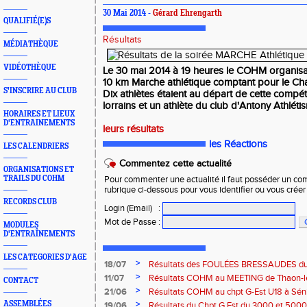
30 Mai 2014 -
Gérard Ehrengarth
QUALIFIÉ(E)S
Résultats
MÉDIATHÈQUE
VIDÉOTHÈQUE
Le 30 mai 2014 à 19 heures le COHM organisa
10 km Marche athlétique comptant pour le Ch
S'INSCRIRE AU CLUB
Dix athlètes étaient au départ de cette compéti
lorrains et un athlète du club d'Antony Athléti
HORAIRES ET LIEUX
D'ENTRAINEMENTS
leurs résultats
les Réactions
LES CALENDRIERS
Commentez cette actualité
ORGANISATIONS ET
TRAILS DU COHM
Pour commenter une actualité il faut posséder un compt
rubrique ci-dessous pour vous identifier ou vous crée
RECORDS CLUB
Login (Email)
:
Mot de Passe
:
MODULES
D'ENTRAÎNEMENTS
LES CATEGORIES D'AGE
>
18/07
Résultats des FOULÉES BRESSAUDES du sa
Bresse
>
11/07
Résultats COHM au MEETING de Thaon-les-
CONTACT
2026
>
21/06
Résultats COHM au chpt G-Est U18 à Sénio
2026
>
ASSEMBLÉES
19/06
Résultats du Chpt G.Est du 3000 et 5000 