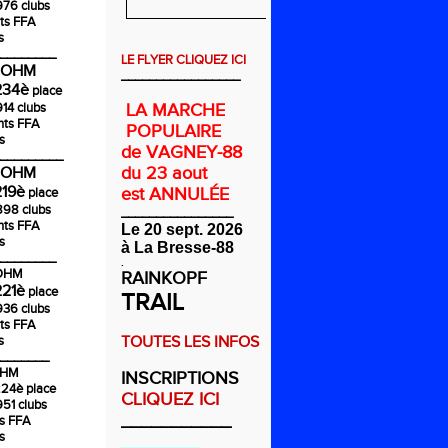
976 clubs
ts FFA
s
________
LE FLYER CLIQUEZ ICI
COHM
_________________
234è
place
914 clubs
LA MARCHE
nts FFA
POPULAIRE
s
de VAGNEY-88
_________
du 23 aout
COHM
219è
est ANNULÉE
place
1898 clubs
________________
nts FFA
Le 20 sept. 2026
s
à La Bresse-88
________
.
COHM
RAINKOPF
221è
place
TRAIL
936 clubs
ts FFA
s
TOUTES LES INFOS
_______
OHM
INSCRIPTIONS
224è
place
CLIQUEZ ICI
951 clubs
___________
ts FFA
s