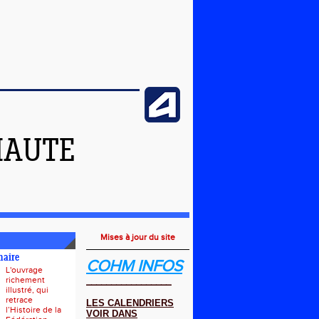
HAUTE
Mises à jour du site
naire
COHM INFOS
L'ouvrage
richement
_________________
illustré, qui
retrace
LES CALENDRIERS
l’Histoire de la
VOIR DANS