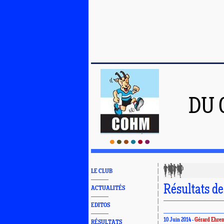
DU 
LE CLUB
Résultats de
ACTUALITÉS
EDITOS
10 Juin 2014 -
Gérard Ehre
RÉSULTATS