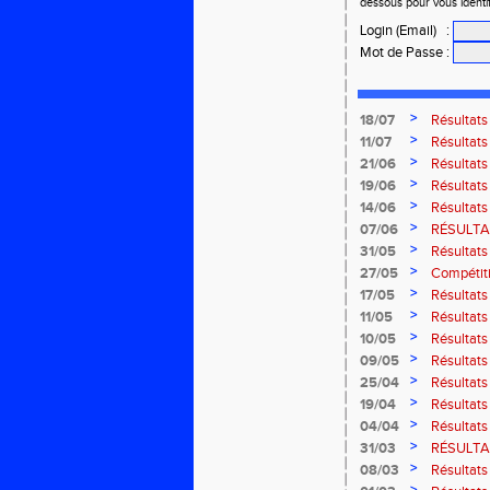
dessous pour vous identi
Login (Email)
:
Mot de Passe
:
>
18/07
Résultat
Bresse
>
11/07
Résultats
2026
>
21/06
Résultats
2026
>
19/06
Résultats
Amnevill
>
14/06
Résultats
Moselott
>
07/06
RÉSULTAT
>
31/05
Résultat
Masters 
>
27/05
Compétiti
>
17/05
Résultat
région G-
>
11/05
Résultats
Thaon-le
>
10/05
Résultats
Marathon 
>
09/05
Résultats
>
25/04
Résultat
>
19/04
Résultats
route de B
>
04/04
Résultats
court" des
>
31/03
RÉSULTAT
>
08/03
Résultats