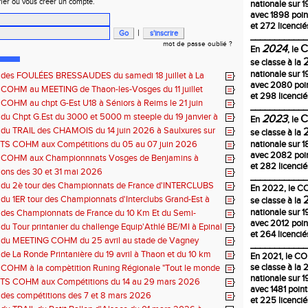
fier ou vous créer un compte.
nationale sur 1
avec 1898 poin
et 272 licencié
|
____________
mot de passe oublié ?
2024
En
, le
se classe à la
nationale sur 1
s des FOULÉES BRESSAUDES du samedi 18 juillet à La
avec 2080 poi
 COHM au MEETING de Thaon-les-Vosges du 11 juillet
et 298 licencié
 COHM au chpt G-Est U18 à Séniors à Reims le 21 juin
____________
 du Chpt G.Est du 3000 et 5000 m steeple du 19 janvier à
2023
En
, le
e
 du TRAIL des CHAMOIS du 14 juin 2026 à Saulxures sur
se classe à la
e
S COHM aux Compétitions du 05 au 07 juin 2026
nationale sur 
avec 2082 poi
s COHM aux Championnnats Vosges de Benjamins à
et 282 licencié
du 31 mai 2026 à Remiremont
ons des 30 et 31 mai 2026
____________
s du 2è tour des Championnats de France d'INTERCLUBS
En
2022
, le 
Est du 17 mai 2025 à Bischwiller-67
 du 1ER tour des Championnats d'Interclubs Grand-Est à
se classe à la
s Vosges
nationale sur 1
 des Championnats de France du 10 Km Et du Semi-
avec 2012 poin
du 10 mai à Troyes
 du Tour printanier du challenge Equip'Athlé BE/MI à Epinal
et 264 licencié
s du MEETING COHM du 25 avril au stade de Vagney
____________
 de La Ronde Printanière du 19 avril à Thaon et du 10 km
En 2021, le C
elfort
se classe à la
 COHM à la compètition Runing Régionale "Tout le monde
nationale sur 1
 4 et 5 avril à Toul
S COHM aux Compétitions du 14 au 29 mars 2026
avec 1481 poin
 des compétitions des 7 et 8 mars 2026
et 225 licencié