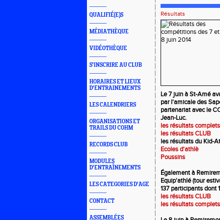
Résultats
QUALIFIÉ(E)S
MÉDIATHÈQUE
VIDÉOTHÈQUE
S'INSCRIRE AU CLUB
HORAIRES ET LIEUX
D'ENTRAINEMENTS
Le 7 juin à St-Amé av
par l'amicale des Sap
LES CALENDRIERS
partenariat avec le C
Jean-Luc.
ORGANISATIONS ET
les résultats complets
TRAILS DU COHM
les résultats CLUB
les résultats du Kid-At
RECORDS CLUB
Ecoles d'athlè
Poussins
MODULES
D'ENTRAÎNEMENTS
Également à Remiremon
Equip'athlé (tour esti
LES CATEGORIES D'AGE
137 participants don
les résultats CLUB
CONTACT
les résultats complets
ASSEMBLÉES