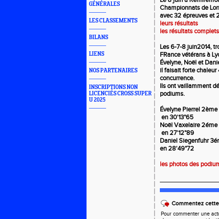
Le 8 juin à Remiremo
GÉNÉRALES
Championnats de Lorr
avec 32 épreuves et 2
LES CLASSEMENTS
leurs résultats
les résultats complets
BILANS
Les 6-7-8 juin2014, 
LIENS
FRance vétérans à Ly
Évelyne, Noël et Danie
il faisait forte chaleu
NOS PARTENAIRES
concurrence.
Ils ont vaillamment d
INSCRIPTIONS NON
podiums.
LICENCIÉS CROSS SUPER
U 2025
Évelyne Pierrel 2èm
en 30'13"65
Noël Vaxelaire 2éme
en 27'12"89
Daniel Siegenfuhr 3é
en 28'49"72
les photos des podiu
_________________
Commentez cette 
Pour commenter une actual