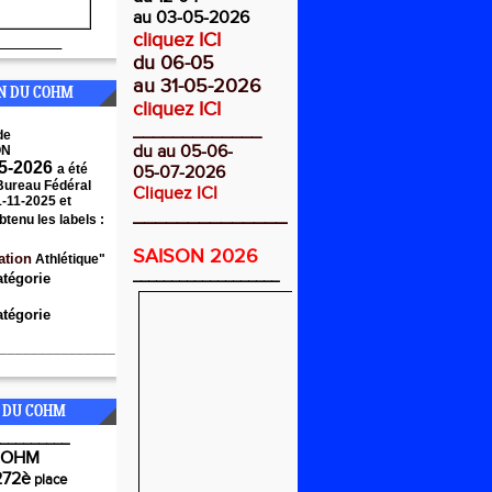
au 03-05-2026
cliquez ICI
________
du 06-05
au 31-05-2026
ON DU COHM
cliquez ICI
_____________
de
du au 05-06-
ON
5-2026
a été
05-07-2026
 Bureau Fédéral
Cliquez ICI
1-11-2025 et
______________
btenu les labels :
SAISON 2026
ation
Athlétique"
___________________
atégorie
tégorie
_______________
 DU COHM
_________
COHM
272è
place