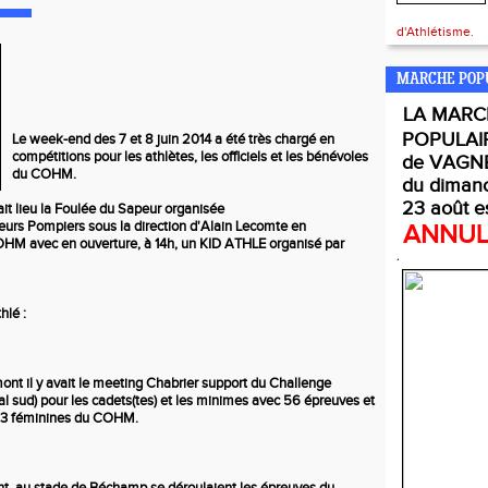
d'Athlétisme.
MARCHE POP
LA
MARC
POPULAI
Le week-end des 7 et 8 juin 2014 a été très chargé en
compétitions pour les athlètes, les officiels et les bénévoles
de VAGNE
du COHM.
du diman
23 août e
ait lieu la Foulée du Sapeur organisée
eurs Pompiers sous la direction d'Alain Lecomte en
ANNU
OHM avec en ouverture, à 14h, un KID ATHLE organisé par
.
hlé :
t il y avait le meeting Chabrier support du Challenge
val sud) pour les cadets(tes) et les minimes avec 56 épreuves et
t 13 féminines du COHM.