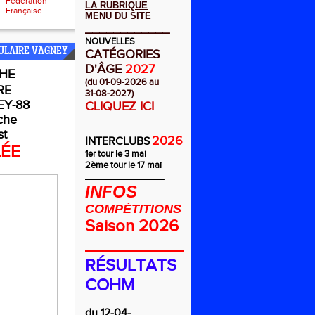
Fédération
LA RUBRIQUE
Française
MENU DU SITE
____________
NOUVELLES
ULAIRE VAGNEY
CATÉGORIES
D'ÂGE
2027
HE
(du 01-09-2026 au
RE
31-08-2027)
Y-88
CLIQUEZ ICI
che
_________
st
2026
INTERCLUBS
LÉE
1er tour le 3 mai
2ème tour le 17 mai
________________
INFOS
COMPÉTITIONS
Saison 2026
__________
RÉSULTATS
COHM
_________________
du 12-04-