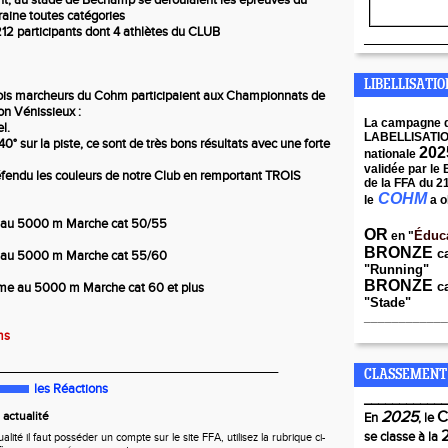
nt, au stade de Béchamp se déroulaient les épreuves du
aine toutes catégories
12 participants dont 4 athlètes du CLUB
____________
LIBELLISATI
trois marcheurs du Cohm participaient aux Championnats de
on Vénissieux :
La campagne 
l.
LABELLISATI
r 40° sur la piste, ce sont de très bons résultats avec une forte
202
nationale
validée par le
éfendu les couleurs de notre Club en remportant TROIS
de la FFA du 2
COHM
le
a o
e au 5000 m Marche cat 50/55
OR
Éduc
en "
BRONZE
c
 au 5000 m Marche cat 55/60
"Running"
BRONZE
ca
me au 5000 m Marche cat 60 et plus
"Stade"
____________
ms
________________________________________
CLASSEMENT
les Réactions
____________
2025
actualité
En
, le
se classe à la
ité il faut posséder un compte sur le site FFA, utilisez la rubrique ci-