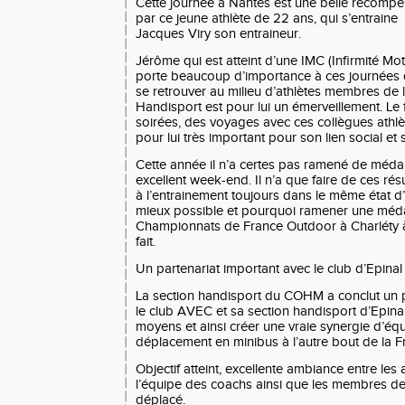
Cette journée à Nantes est une belle récompens
par ce jeune athlète de 22 ans, qui s’entraine
Jacques Viry son entraineur.
Jérôme qui est atteint d’une IMC (Infirmité Mo
porte beaucoup d’importance à ces journées d
se retrouver au milieu d’athlètes membres de 
Handisport est pour lui un émerveillement. Le 
soirées, des voyages avec ces collègues athlèt
pour lui très important pour son lien social et
Cette année il n’a certes pas ramené de médail
excellent week-end. Il n’a que faire de ces résu
à l’entrainement toujours dans le même état d’e
mieux possible et pourquoi ramener une médai
Championnats de France Outdoor à Charléty à
fait.
Un partenariat important avec le club d’Epinal
La section handisport du COHM a conclut un p
le club AVEC et sa section handisport d’Epinal
moyens et ainsi créer une vraie synergie d’éq
déplacement en minibus à l’autre bout de la F
Objectif atteint, excellente ambiance entre les 
l’équipe des coachs ainsi que les membres de l
déplacé.