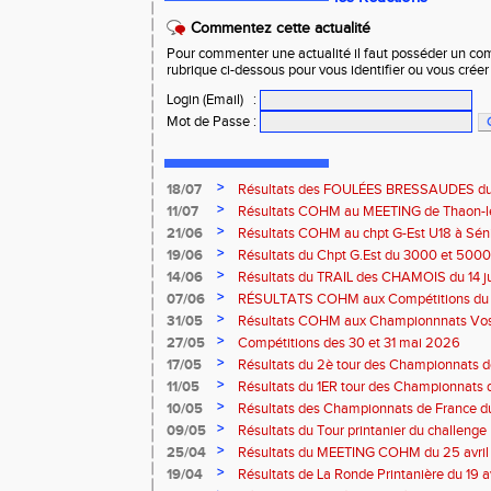
Commentez cette actualité
Pour commenter une actualité il faut posséder un compt
rubrique ci-dessous pour vous identifier ou vous crée
Login (Email)
:
Mot de Passe
:
>
18/07
Résultats des FOULÉES BRESSAUDES du sa
Bresse
>
11/07
Résultats COHM au MEETING de Thaon-les-
2026
>
21/06
Résultats COHM au chpt G-Est U18 à Sénio
2026
>
19/06
Résultats du Chpt G.Est du 3000 et 5000 
Amneville
>
14/06
Résultats du TRAIL des CHAMOIS du 14 ju
Moselotte
>
07/06
RÉSULTATS COHM aux Compétitions du 
>
31/05
Résultats COHM aux Championnnats Vos
Masters du 31 mai 2026 à Remiremont
>
27/05
Compétitions des 30 et 31 mai 2026
>
17/05
Résultats du 2è tour des Championnats
région G-Est du 17 mai 2025 à Bischwille
>
11/05
Résultats du 1ER tour des Championnats d
Thaon-les Vosges
>
10/05
Résultats des Championnats de France d
Marathon du 10 mai à Troyes
>
09/05
Résultats du Tour printanier du challenge
>
25/04
Résultats du MEETING COHM du 25 avril
>
19/04
Résultats de La Ronde Printanière du 19 a