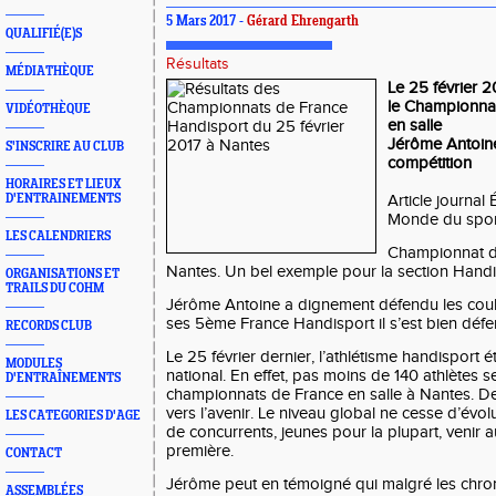
5 Mars 2017 -
Gérard Ehrengarth
QUALIFIÉ(E)S
Résultats
MÉDIATHÈQUE
Le 25 février 2
le Championna
VIDÉOTHÈQUE
en salle
Jérôme Antoine 
S'INSCRIRE AU CLUB
compétition
HORAIRES ET LIEUX
D'ENTRAINEMENTS
Article journa
Monde du spor
LES CALENDRIERS
Championnat de
Nantes. Un bel exemple pour la section Han
ORGANISATIONS ET
TRAILS DU COHM
Jérôme Antoine a dignement défendu les co
ses 5ème France Handisport il s’est bien déf
RECORDS CLUB
Le 25 février dernier, l’athlétisme handisport é
MODULES
national. En effet, pas moins de 140 athlètes 
D'ENTRAÎNEMENTS
championnats de France en salle à Nantes. D
vers l’avenir. Le niveau global ne cesse d’év
LES CATEGORIES D'AGE
de concurrents, jeunes pour la plupart, venir a
première.
CONTACT
Jérôme peut en témoigné qui malgré les chrono
ASSEMBLÉES