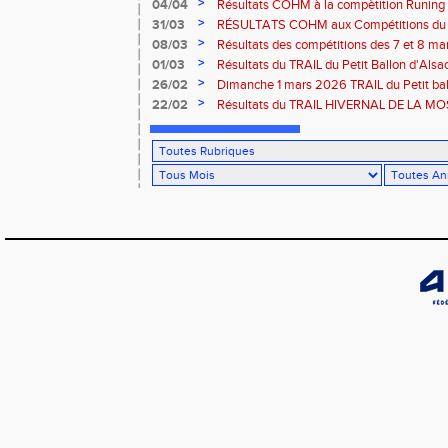
route de Belfort
>
04/04
Résultats COHM à la compètition Runing
court" des 4 et 5 avril à Toul
>
31/03
RÉSULTATS COHM aux Compétitions du 
>
08/03
Résultats des compétitions des 7 et 8 m
>
01/03
Résultats du TRAIL du Petit Ballon d'Als
Rouffach-68
>
26/02
Dimanche 1 mars 2026 TRAIL du Petit bal
ROUFFACH 68
>
22/02
Résultats du TRAIL HIVERNAL DE LA MOS
2026 à Cornimont-88