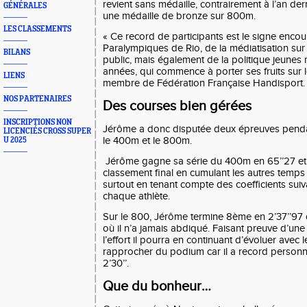
revient sans médaille, contrairement à l’an der
GÉNÉRALES
une médaille de bronze sur 800m.
LES CLASSEMENTS
« Ce record de participants est le signe encou
Paralympiques de Rio, de la médiatisation sur 
BILANS
public, mais également de la politique jeune
années, qui commence à porter ses fruits sur l
LIENS
membre de Fédération Française Handisport.
NOS PARTENAIRES
Des courses bien gérées
INSCRIPTIONS NON
Jérôme a donc disputée deux épreuves pendan
LICENCIÉS CROSS SUPER
le 400m et le 800m.
U 2025
Jérôme gagne sa série du 400m en 65’’27 et 
classement final en cumulant les autres temps
surtout en tenant compte des coefficients sui
chaque athlète.
Sur le 800, Jérôme termine 8ème en 2’37’’97
où il n’a jamais
abdiqu
é. Faisant preuve d’une 
l’effort il pourra en continuant d’évoluer avec l
rapprocher du podium car il a record personne
2’30’’.
Que du bonheur…