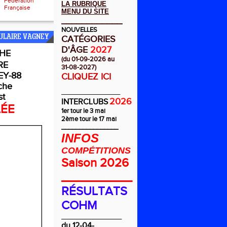
Fédération
LA RUBRIQUE
Française
MENU DU SITE
____________
NOUVELLES
ULAIRE VAGNEY
CATÉGORIES
D'ÂGE
2027
HE
(du 01-09-2026 au
RE
31-08-2027)
Y-88
CLIQUEZ ICI
che
_________
st
2026
INTERCLUBS
LÉE
1er tour le 3 mai
2ème tour le 17 mai
________________
INFOS
COMPÉTITIONS
Saison 2026
__________
RÉSULTATS
COHM
_________________
du 12-04-