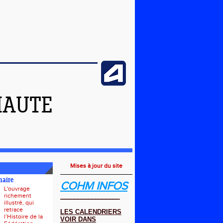
HAUTE
Mises à jour du site
naire
COHM INFOS
L'ouvrage
richement
_________________
illustré, qui
retrace
LES CALENDRIERS
l’Histoire de la
VOIR DANS