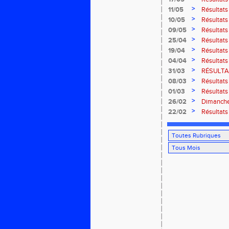
région G-
>
11/05
Résultats
Thaon-le
>
10/05
Résultats
Marathon 
>
09/05
Résultats
>
25/04
Résultat
>
19/04
Résultats
route de B
>
04/04
Résultats
court" des
>
31/03
RÉSULTAT
>
08/03
Résultats
>
01/03
Résultats
Rouffach
>
26/02
Dimanche 
ROUFFA
>
22/02
Résultat
2026 à C