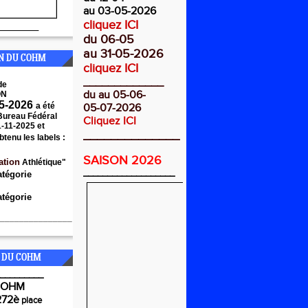
au 03-05-2026
cliquez ICI
________
du 06-05
au 31-05-2026
ON DU COHM
cliquez ICI
_____________
de
du au 05-06-
ON
5-2026
a été
05-07-2026
 Bureau Fédéral
Cliquez ICI
1-11-2025 et
______________
btenu les labels :
SAISON 2026
ation
Athlétique"
___________________
atégorie
tégorie
_______________
 DU COHM
_________
COHM
272è
place