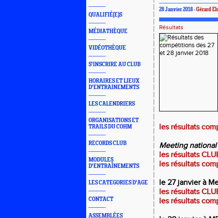
28 Janvier 2018 -
Gérard Eh
QUALIFIÉ(E)S
Résultats
MÉDIATHÈQUE
VIDÉOTHÈQUE
S'INSCRIRE AU CLUB
HORAIRES ET LIEUX
D'ENTRAINEMENTS
LES CALENDRIERS
ORGANISATIONS ET
les résultats com
TRAILS DU COHM
RECORDS CLUB
Meeting national
les résultats CLU
MODULES
les résultats com
D'ENTRAÎNEMENTS
le 27 janvier à Me
LES CATEGORIES D'AGE
les résultats CLU
CONTACT
les résultats com
ASSEMBLÉES