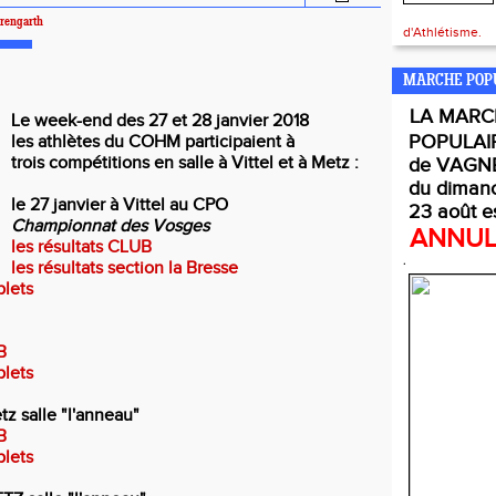
rengarth
d'Athlétisme.
MARCHE POP
LA
MARC
Le week-end des 27 et 28 janvier 2018
POPULAI
les athlètes du COHM participaient à
trois compétitions en salle à Vittel et à Metz :
de VAGNE
du diman
le 27 janvier à Vittel au CPO
23 août e
Championnat des Vosges
ANNU
les résultats CLUB
.
les résultats section la Bresse
plets
B
plets
tz salle "l'anneau"
B
plets