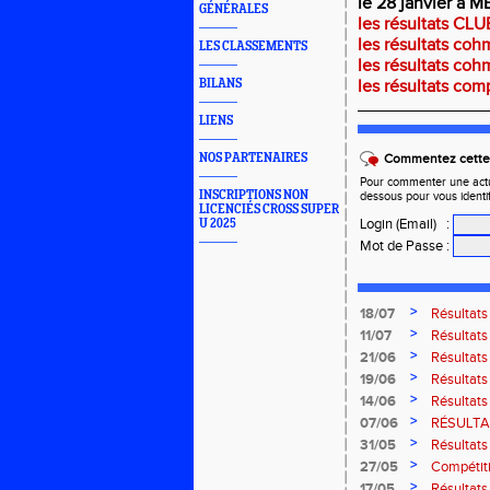
le 28 janvier à M
GÉNÉRALES
les résultats CLU
les résultats coh
LES CLASSEMENTS
les résultats coh
BILANS
les résultats com
_________________
LIENS
NOS PARTENAIRES
Commentez cette 
Pour commenter une actual
INSCRIPTIONS NON
dessous pour vous identi
LICENCIÉS CROSS SUPER
Login (Email)
:
U 2025
Mot de Passe
:
>
18/07
Résultat
Bresse
>
11/07
Résultats
2026
>
21/06
Résultats
2026
>
19/06
Résultats
Amnevill
>
14/06
Résultats
Moselott
>
07/06
RÉSULTAT
>
31/05
Résultat
Masters 
>
27/05
Compétiti
>
17/05
Résultat