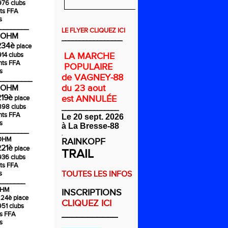
976 clubs
ts FFA
s
________
LE FLYER CLIQUEZ ICI
COHM
_________________
234è
place
914 clubs
LA MARCHE
nts FFA
POPULAIRE
s
de VAGNEY-88
_________
du 23 aout
COHM
219è
est ANNULÉE
place
1898 clubs
________________
nts FFA
Le 20 sept. 2026
s
à La Bresse-88
________
.
COHM
RAINKOPF
221è
place
TRAIL
936 clubs
ts FFA
s
TOUTES LES INFOS
_______
OHM
INSCRIPTIONS
224è
place
CLIQUEZ ICI
951 clubs
___________
ts FFA
s