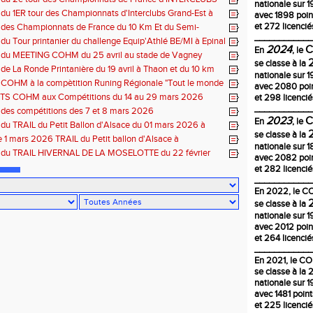
nationale sur 1
Est du 17 mai 2025 à Bischwiller-67
 du 1ER tour des Championnats d'Interclubs Grand-Est à
avec 1898 poin
s Vosges
et 272 licencié
 des Championnats de France du 10 Km Et du Semi-
____________
du 10 mai à Troyes
 du Tour printanier du challenge Equip'Athlé BE/MI à Epinal
2024
En
, le
s du MEETING COHM du 25 avril au stade de Vagney
se classe à la
 de La Ronde Printanière du 19 avril à Thaon et du 10 km
nationale sur 1
elfort
 COHM à la compètition Runing Régionale "Tout le monde
avec 2080 poi
 4 et 5 avril à Toul
S COHM aux Compétitions du 14 au 29 mars 2026
et 298 licencié
____________
 des compétitions des 7 et 8 mars 2026
2023
En
, le
 du TRAIL du Petit Ballon d'Alsace du 01 mars 2026 à
se classe à la
-68
1 mars 2026 TRAIL du Petit ballon d'Alsace à
nationale sur 
CH 68
s du TRAIL HIVERNAL DE LA MOSELOTTE du 22 février
avec 2082 poi
ornimont-88
et 282 licencié
____________
En
2022
, le 
se classe à la
nationale sur 1
avec 2012 poin
et 264 licencié
____________
En 2021, le C
se classe à la
nationale sur 1
avec 1481 poin
et 225 licencié