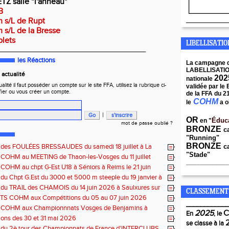
ETZ salle "l'anneau"
B
m s/L de Rupt
____________
m s/L de la Bresse
plets
LIBELLISATI
_________________________________________
les Réactions
La campagne 
LABELLISATI
actualité
202
nationale
ité il faut posséder un compte sur le site FFA, utilisez la rubrique ci-
validée par le
fier ou vous créer un compte.
de la FFA du 2
COHM
le
a o
|
OR
Éduc
en "
mot de passe oublié ?
BRONZE
c
"Running"
BRONZE
s des FOULÉES BRESSAUDES du samedi 18 juillet à La
ca
"Stade"
 COHM au MEETING de Thaon-les-Vosges du 11 juillet
____________
 COHM au chpt G-Est U18 à Séniors à Reims le 21 juin
 du Chpt G.Est du 3000 et 5000 m steeple du 19 janvier à
e
 du TRAIL des CHAMOIS du 14 juin 2026 à Saulxures sur
CLASSEMENT
e
S COHM aux Compétitions du 05 au 07 juin 2026
____________
s COHM aux Championnnats Vosges de Benjamins à
2025
En
, le
du 31 mai 2026 à Remiremont
ons des 30 et 31 mai 2026
se classe à la
s du 2è tour des Championnats de France d'INTERCLUBS