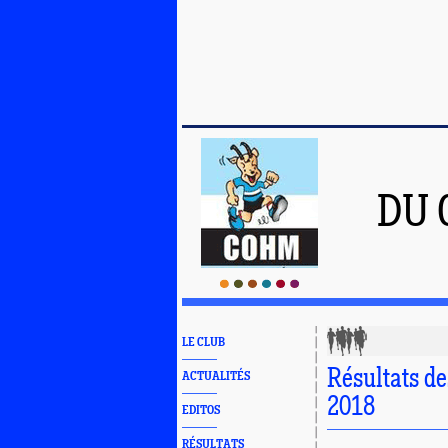
DU 
LE CLUB
Résultats de
ACTUALITÉS
2018
EDITOS
RÉSULTATS