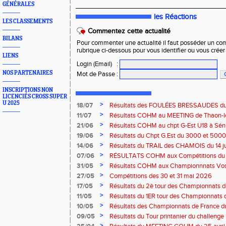
GÉNÉRALES
_____________________________________
les Réactions
LES CLASSEMENTS
Commentez cette actualité
BILANS
Pour commenter une actualité il faut posséder un compt
rubrique ci-dessous pour vous identifier ou vous crée
LIENS
Login (Email)
:
NOS PARTENAIRES
Mot de Passe
:
INSCRIPTIONS NON
LICENCIÉS CROSS SUPER
U 2025
>
18/07
Résultats des FOULÉES BRESSAUDES du sa
Bresse
>
11/07
Résultats COHM au MEETING de Thaon-les-
2026
>
21/06
Résultats COHM au chpt G-Est U18 à Sénio
2026
>
19/06
Résultats du Chpt G.Est du 3000 et 5000 
Amneville
>
14/06
Résultats du TRAIL des CHAMOIS du 14 ju
Moselotte
>
07/06
RÉSULTATS COHM aux Compétitions du 
>
31/05
Résultats COHM aux Championnnats Vos
Masters du 31 mai 2026 à Remiremont
>
27/05
Compétitions des 30 et 31 mai 2026
>
17/05
Résultats du 2è tour des Championnats
région G-Est du 17 mai 2025 à Bischwille
>
11/05
Résultats du 1ER tour des Championnats d
Thaon-les Vosges
>
10/05
Résultats des Championnats de France d
Marathon du 10 mai à Troyes
>
09/05
Résultats du Tour printanier du challenge
>