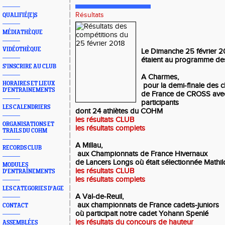
Résultats
QUALIFIÉ(E)S
MÉDIATHÈQUE
VIDÉOTHÈQUE
Le Dimanche 25 février 20
étaient au programme de
S'INSCRIRE AU CLUB
A Charmes,
HORAIRES ET LIEUX
pour la demi-finale des 
D'ENTRAINEMENTS
de France de CROSS avec
participants
LES CALENDRIERS
dont 24 athlètes du COHM
les résultats CLUB
ORGANISATIONS ET
les résultats complets
TRAILS DU COHM
A Millau,
RECORDS CLUB
aux Championnats de France Hivernaux
de Lancers Longs où était sélectionnée Mat
MODULES
les résultats CLUB
D'ENTRAÎNEMENTS
les résultats complets
LES CATEGORIES D'AGE
A Val-de-Reuil,
aux championnats de France cadets-juniors
CONTACT
où participait notre cadet Yohann Spenlé
les résultats du concours de hauteur
ASSEMBLÉES