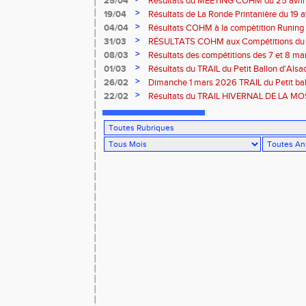
25/04
Résultats du MEETING COHM du 25 avril
>
19/04
Résultats de La Ronde Printanière du 19 a
route de Belfort
>
04/04
Résultats COHM à la compètition Runing
court" des 4 et 5 avril à Toul
>
31/03
RÉSULTATS COHM aux Compétitions du 
>
08/03
Résultats des compétitions des 7 et 8 m
>
01/03
Résultats du TRAIL du Petit Ballon d'Als
Rouffach-68
>
26/02
Dimanche 1 mars 2026 TRAIL du Petit bal
ROUFFACH 68
>
22/02
Résultats du TRAIL HIVERNAL DE LA MOS
2026 à Cornimont-88