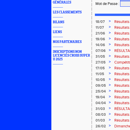
GÉNÉRALES
Mot de Passe
:
LES CLASSEMENTS
>
18/07
Résultat
BILANS
Bresse
>
11/07
Résultats
2026
LIENS
>
21/06
Résultats
2026
>
19/06
Résultats
NOS PARTENAIRES
Amnevill
>
14/06
Résultats
Moselott
>
07/06
RÉSULTAT
INSCRIPTIONS NON
LICENCIÉS CROSS SUPER
>
31/05
Résultat
U 2025
Masters 
>
27/05
Compétiti
>
17/05
Résultat
région G-
>
11/05
Résultats
Thaon-le
>
10/05
Résultats
Marathon 
>
09/05
Résultats
>
25/04
Résultat
>
19/04
Résultats
route de B
>
04/04
Résultats
court" des
>
31/03
RÉSULTAT
>
08/03
Résultats
>
01/03
Résultats
Rouffach
>
26/02
Dimanche 