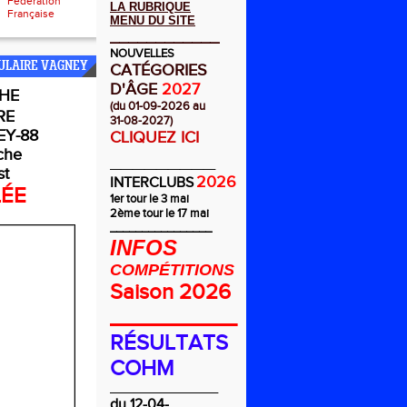
Fédération
LA RUBRIQUE
Française
MENU DU SITE
____________
NOUVELLES
ULAIRE VAGNEY
CATÉGORIES
D'ÂGE
2027
HE
(du 01-09-2026 au
RE
31-08-2027)
Y-88
CLIQUEZ ICI
che
_________
st
2026
INTERCLUBS
LÉE
1er tour le 3 mai
2ème tour le 17 mai
________________
INFOS
COMPÉTITIONS
Saison 2026
__________
RÉSULTATS
COHM
_________________
du 12-04-