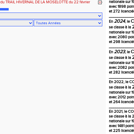
CH 68
nationale sur 1
s du TRAIL HIVERNAL DE LA MOSELOTTE du 22 février
avec 1898 poin
ornimont-88
et 272 licencié
____________
2024
En
, le
se classe à la
nationale sur 1
avec 2080 poi
et 298 licencié
____________
2023
En
, le
se classe à la
nationale sur 
avec 2082 poi
et 282 licencié
____________
En
2022
, le 
se classe à la
nationale sur 1
avec 2012 poin
et 264 licencié
____________
En 2021, le C
se classe à la
nationale sur 1
avec 1481 poin
et 225 licencié