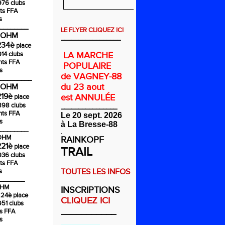
976 clubs
ts FFA
s
________
LE FLYER CLIQUEZ ICI
COHM
_________________
234è
place
914 clubs
LA MARCHE
nts FFA
POPULAIRE
s
de VAGNEY-88
_________
du 23 aout
COHM
219è
est ANNULÉE
place
1898 clubs
________________
nts FFA
Le 20 sept. 2026
s
à La Bresse-88
________
.
COHM
RAINKOPF
221è
place
TRAIL
936 clubs
ts FFA
s
TOUTES LES INFOS
_______
OHM
INSCRIPTIONS
224è
place
CLIQUEZ ICI
951 clubs
___________
ts FFA
s