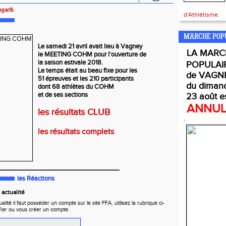
ngarth
d'Athlétisme.
MARCHE POP
Le samedi 21 avril avait lieu à Vagney
LA
MARC
le MEETING COHM pour l'ouverture de
la saison estivale 2018.
POPULAI
Le temps était au beau fixe pour les
de VAGNE
51 épreuves et les 210 participants
du diman
dont 68 athlètes du COHM
et de ses sections
23 août e
ANNU
les résultats CLUB
.
les résultats complets
__________________________________
les Réactions
actualité
ité il faut posséder un compte sur le site FFA, utilisez la rubrique ci-
fier ou vous créer un compte.