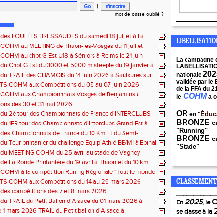
|
mot de passe oublié ?
____________
s des FOULÉES BRESSAUDES du samedi 18 juillet à La
LIBELLISATI
 COHM au MEETING de Thaon-les-Vosges du 11 juillet
 COHM au chpt G-Est U18 à Séniors à Reims le 21 juin
La campagne 
 du Chpt G.Est du 3000 et 5000 m steeple du 19 janvier à
LABELLISATI
e
202
 du TRAIL des CHAMOIS du 14 juin 2026 à Saulxures sur
nationale
validée par le
e
S COHM aux Compétitions du 05 au 07 juin 2026
de la FFA du 2
s COHM aux Championnnats Vosges de Benjamins à
COHM
le
a o
du 31 mai 2026 à Remiremont
ons des 30 et 31 mai 2026
OR
s du 2è tour des Championnats de France d'INTERCLUBS
Éduc
en "
Est du 17 mai 2025 à Bischwiller-67
BRONZE
c
 du 1ER tour des Championnats d'Interclubs Grand-Est à
"Running"
s Vosges
 des Championnats de France du 10 Km Et du Semi-
BRONZE
ca
du 10 mai à Troyes
 du Tour printanier du challenge Equip'Athlé BE/MI à Epinal
"Stade"
s du MEETING COHM du 25 avril au stade de Vagney
____________
 de La Ronde Printanière du 19 avril à Thaon et du 10 km
elfort
 COHM à la compètition Runing Régionale "Tout le monde
 4 et 5 avril à Toul
S COHM aux Compétitions du 14 au 29 mars 2026
CLASSEMENT
 des compétitions des 7 et 8 mars 2026
____________
 du TRAIL du Petit Ballon d'Alsace du 01 mars 2026 à
2025
En
, le
-68
1 mars 2026 TRAIL du Petit ballon d'Alsace à
se classe à la