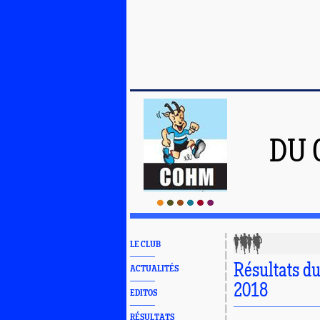
DU 
LE CLUB
Résultats 
ACTUALITÉS
2018
EDITOS
RÉSULTATS