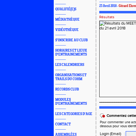
23 Avril 2018 -
Gérard Ehre
QUALIFIÉ(E)S
Résultats
MÉDIATHÈQUE
VIDÉOTHÈQUE
S'INSCRIRE AU CLUB
HORAIRES ET LIEUX
D'ENTRAINEMENTS
LES CALENDRIERS
ORGANISATIONS ET
TRAILS DU COHM
RECORDS CLUB
MODULES
_________________
D'ENTRAÎNEMENTS
LES CATEGORIES D'AGE
Commentez cette 
Pour commenter une actual
CONTACT
dessous pour vous identi
Login (Email)
:
ASSEMBLÉES