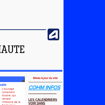
HAUTE
Mises à jour du site
naire
COHM INFOS
L'ouvrage
richement
_________________
illustré, qui
retrace
LES CALENDRIERS
l’Histoire de la
VOIR DANS