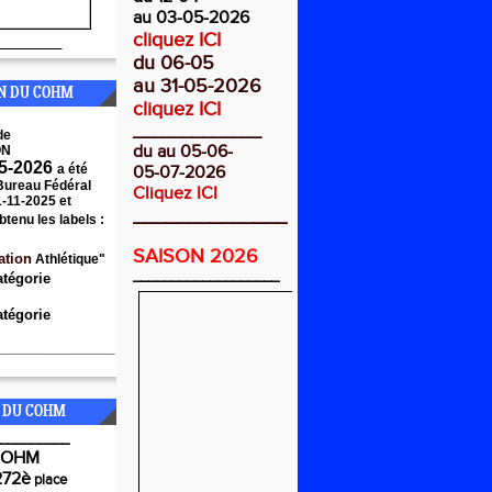
au 03-05-2026
cliquez ICI
________
du 06-05
au 31-05-2026
ON DU COHM
cliquez ICI
_____________
de
du au 05-06-
ON
5-2026
a été
05-07-2026
 Bureau Fédéral
Cliquez ICI
1-11-2025 et
______________
btenu les labels :
SAISON 2026
ation
Athlétique"
___________________
atégorie
tégorie
_______________
 DU COHM
_________
COHM
272è
place