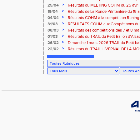
>
25/04
Résultats du MEETING COHM du 25 avril
>
19/04
Résultats de La Ronde Printanière du 19 a
route de Belfort
>
04/04
Résultats COHM à la compètition Runing
court" des 4 et 5 avril à Toul
>
31/03
RÉSULTATS COHM aux Compétitions du 
>
08/03
Résultats des compétitions des 7 et 8 m
>
01/03
Résultats du TRAIL du Petit Ballon d'Als
Rouffach-68
>
26/02
Dimanche 1 mars 2026 TRAIL du Petit bal
ROUFFACH 68
>
22/02
Résultats du TRAIL HIVERNAL DE LA MOS
2026 à Cornimont-88