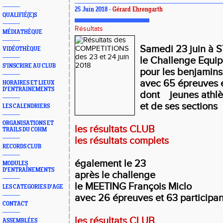
25 Juin 2018 -
Gérard Ehrengarth
QUALIFIÉ(E)S
Résultats
MÉDIATHÈQUE
Samedi 23 juin à S
VIDÉOTHÈQUE
le Challenge Equip
S'INSCRIRE AU CLUB
pour les benjamins
avec 65 épreuves e
HORAIRES ET LIEUX
D'ENTRAINEMENTS
dont jeunes athl
et de ses sections
LES CALENDRIERS
ORGANISATIONS ET
les résultats CLUB
TRAILS DU COHM
les résultats complets
RECORDS CLUB
également le 23
MODULES
D'ENTRAÎNEMENTS
après le challenge
le MEETING François Miclo
LES CATEGORIES D'AGE
avec 26 épreuves et 63 participan
CONTACT
les résultats CLUB
ASSEMBLÉES