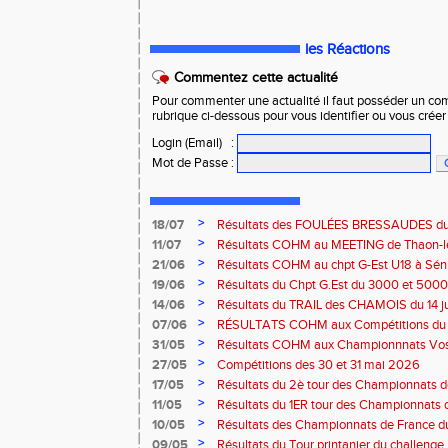
les Réactions
Commentez cette actualité
Pour commenter une actualité il faut posséder un compt
rubrique ci-dessous pour vous identifier ou vous crée
Login (Email)
:
Mot de Passe
:
>
18/07
Résultats des FOULÉES BRESSAUDES du sa
Bresse
>
11/07
Résultats COHM au MEETING de Thaon-les-
2026
>
21/06
Résultats COHM au chpt G-Est U18 à Sénio
2026
>
19/06
Résultats du Chpt G.Est du 3000 et 5000 
Amneville
>
14/06
Résultats du TRAIL des CHAMOIS du 14 ju
Moselotte
>
07/06
RÉSULTATS COHM aux Compétitions du 
>
31/05
Résultats COHM aux Championnnats Vos
Masters du 31 mai 2026 à Remiremont
>
27/05
Compétitions des 30 et 31 mai 2026
>
17/05
Résultats du 2è tour des Championnats
région G-Est du 17 mai 2025 à Bischwille
>
11/05
Résultats du 1ER tour des Championnats d
Thaon-les Vosges
>
10/05
Résultats des Championnats de France d
Marathon du 10 mai à Troyes
>
09/05
Résultats du Tour printanier du challenge