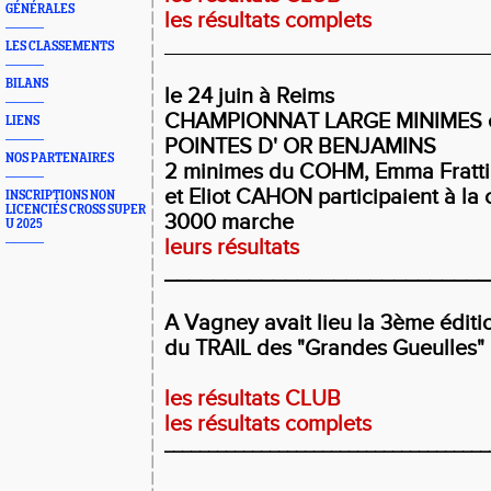
GÉNÉRALES
les résultats complets
___________________________
LES CLASSEMENTS
BILANS
le 24 juin
à Reims
CHAMPIONNAT LARGE MINIMES 
LIENS
POINTES D' OR BENJAMINS
NOS PARTENAIRES
2 minimes du COHM, Emma Fratti
et Eliot CAHON participaient à la 
INSCRIPTIONS NON
LICENCIÉS CROSS SUPER
3000 marche
U 2025
leurs résultats
___________________________
A Vagney avait lieu la 3ème éditi
du TRAIL des "Grandes Gueulles"
les résultats CLUB
les résultats complets
_____________________________________