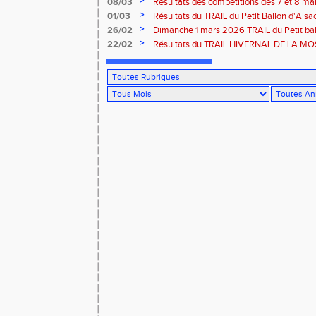
>
08/03
Résultats des compétitions des 7 et 8 m
>
01/03
Résultats du TRAIL du Petit Ballon d'Als
Rouffach-68
>
26/02
Dimanche 1 mars 2026 TRAIL du Petit bal
ROUFFACH 68
>
22/02
Résultats du TRAIL HIVERNAL DE LA MOS
2026 à Cornimont-88