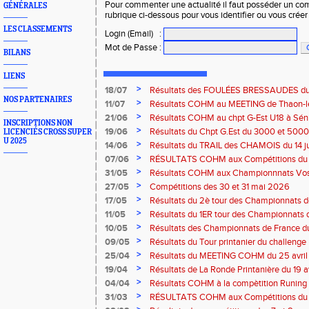
Pour commenter une actualité il faut posséder un compt
GÉNÉRALES
rubrique ci-dessous pour vous identifier ou vous crée
LES CLASSEMENTS
Login (Email)
:
Mot de Passe
:
BILANS
LIENS
>
18/07
Résultats des FOULÉES BRESSAUDES du sa
NOS PARTENAIRES
Bresse
>
11/07
Résultats COHM au MEETING de Thaon-les-
2026
>
21/06
Résultats COHM au chpt G-Est U18 à Sénio
INSCRIPTIONS NON
2026
>
19/06
Résultats du Chpt G.Est du 3000 et 5000 
LICENCIÉS CROSS SUPER
U 2025
Amneville
>
14/06
Résultats du TRAIL des CHAMOIS du 14 ju
Moselotte
>
07/06
RÉSULTATS COHM aux Compétitions du 
>
31/05
Résultats COHM aux Championnnats Vos
Masters du 31 mai 2026 à Remiremont
>
27/05
Compétitions des 30 et 31 mai 2026
>
17/05
Résultats du 2è tour des Championnats
région G-Est du 17 mai 2025 à Bischwille
>
11/05
Résultats du 1ER tour des Championnats d
Thaon-les Vosges
>
10/05
Résultats des Championnats de France d
Marathon du 10 mai à Troyes
>
09/05
Résultats du Tour printanier du challenge
>
25/04
Résultats du MEETING COHM du 25 avril
>
19/04
Résultats de La Ronde Printanière du 19 a
route de Belfort
>
04/04
Résultats COHM à la compètition Runing
court" des 4 et 5 avril à Toul
>
31/03
RÉSULTATS COHM aux Compétitions du 