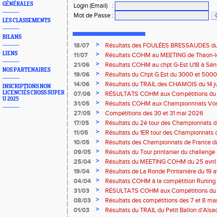
GÉNÉRALES
Login (Email)
:
Mot de Passe
:
LES CLASSEMENTS
BILANS
>
18/07
Résultats des FOULÉES BRESSAUDES du sa
Bresse
LIENS
>
11/07
Résultats COHM au MEETING de Thaon-les-
2026
>
21/06
Résultats COHM au chpt G-Est U18 à Sénio
NOS PARTENAIRES
2026
>
19/06
Résultats du Chpt G.Est du 3000 et 5000 
Amneville
>
14/06
Résultats du TRAIL des CHAMOIS du 14 ju
INSCRIPTIONS NON
Moselotte
>
LICENCIÉS CROSS SUPER
07/06
RÉSULTATS COHM aux Compétitions du 
U 2025
>
31/05
Résultats COHM aux Championnnats Vos
Masters du 31 mai 2026 à Remiremont
>
27/05
Compétitions des 30 et 31 mai 2026
>
17/05
Résultats du 2è tour des Championnats
région G-Est du 17 mai 2025 à Bischwille
>
11/05
Résultats du 1ER tour des Championnats d
Thaon-les Vosges
>
10/05
Résultats des Championnats de France d
Marathon du 10 mai à Troyes
>
09/05
Résultats du Tour printanier du challenge
>
25/04
Résultats du MEETING COHM du 25 avril
>
19/04
Résultats de La Ronde Printanière du 19 a
route de Belfort
>
04/04
Résultats COHM à la compètition Runing
court" des 4 et 5 avril à Toul
>
31/03
RÉSULTATS COHM aux Compétitions du 
>
08/03
Résultats des compétitions des 7 et 8 m
>
01/03
Résultats du TRAIL du Petit Ballon d'Als