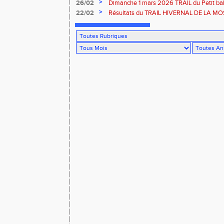
Rouffach-68
>
26/02
Dimanche 1 mars 2026 TRAIL du Petit bal
ROUFFACH 68
>
22/02
Résultats du TRAIL HIVERNAL DE LA MOS
2026 à Cornimont-88