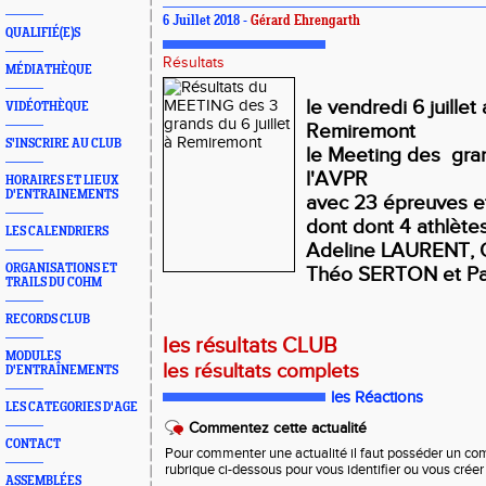
6 Juillet 2018 -
Gérard Ehrengarth
QUALIFIÉ(E)S
Résultats
MÉDIATHÈQUE
le vendredi 6 juillet 
VIDÉOTHÈQUE
Remiremont
S'INSCRIRE AU CLUB
le Meeting des gra
l'AVPR
HORAIRES ET LIEUX
D'ENTRAINEMENTS
avec 23 épreuves et
dont dont 4 athlèt
LES CALENDRIERS
Adeline LAURENT, 
ORGANISATIONS ET
Théo SERTON et 
TRAILS DU COHM
RECORDS CLUB
les résultats CLUB
MODULES
les résultats complets
D'ENTRAÎNEMENTS
les Réactions
LES CATEGORIES D'AGE
Commentez cette actualité
CONTACT
Pour commenter une actualité il faut posséder un compt
rubrique ci-dessous pour vous identifier ou vous crée
ASSEMBLÉES