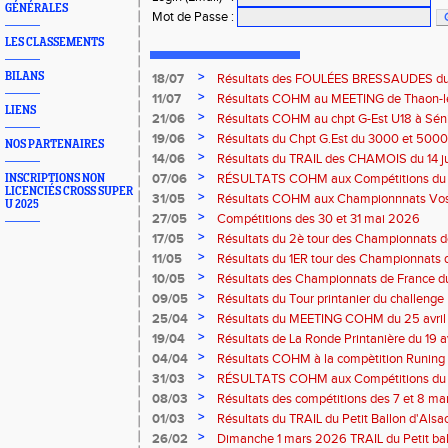
GÉNÉRALES
Mot de Passe
:
LES CLASSEMENTS
>
BILANS
18/07
Résultats des FOULÉES BRESSAUDES du sa
Bresse
>
11/07
Résultats COHM au MEETING de Thaon-les-
LIENS
2026
>
21/06
Résultats COHM au chpt G-Est U18 à Sénio
2026
>
19/06
Résultats du Chpt G.Est du 3000 et 5000 
NOS PARTENAIRES
Amneville
>
14/06
Résultats du TRAIL des CHAMOIS du 14 ju
Moselotte
>
07/06
RÉSULTATS COHM aux Compétitions du 
INSCRIPTIONS NON
LICENCIÉS CROSS SUPER
>
31/05
Résultats COHM aux Championnnats Vos
U 2025
Masters du 31 mai 2026 à Remiremont
>
27/05
Compétitions des 30 et 31 mai 2026
>
17/05
Résultats du 2è tour des Championnats
région G-Est du 17 mai 2025 à Bischwille
>
11/05
Résultats du 1ER tour des Championnats d
Thaon-les Vosges
>
10/05
Résultats des Championnats de France d
Marathon du 10 mai à Troyes
>
09/05
Résultats du Tour printanier du challenge
>
25/04
Résultats du MEETING COHM du 25 avril
>
19/04
Résultats de La Ronde Printanière du 19 a
route de Belfort
>
04/04
Résultats COHM à la compètition Runing
court" des 4 et 5 avril à Toul
>
31/03
RÉSULTATS COHM aux Compétitions du 
>
08/03
Résultats des compétitions des 7 et 8 m
>
01/03
Résultats du TRAIL du Petit Ballon d'Als
Rouffach-68
>
26/02
Dimanche 1 mars 2026 TRAIL du Petit bal