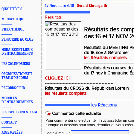
17 Novembre 2019 -
Gérard Ehrengarth
QUALIFIÉ(E)S
Résultats
MÉDIATHÈQUE
Résultats des comp
VIDÉOTHÈQUE
des 16 et 17 NOV 
S'INSCRIRE AU CLUB
Résultats du MEETING P
HORAIRES ET LIEUX
du 16 nov à Gérardmer
D'ENTRAINEMENTS
les Résultats complets
---------------------------------
LES CALENDRIERS
Résultats des courses d
du 17 nov à Chantraine Ép
ORGANISATIONS ET
CLIQUEZ ICI
TRAILS DU COHM
----------------------------------------------
Résultats du CROSS du Républicain Lorrain
RECORDS CLUB
les résultats complets
_____________________________________
MODULES
D'ENTRAÎNEMENTS
les Réactions
LES CATEGORIES D'AGE
Commentez cette actualité
Pour commenter une actualité il faut posséder un compt
CONTACT
rubrique ci-dessous pour vous identifier ou vous crée
ASSEMBLÉES
Login (Email)
: