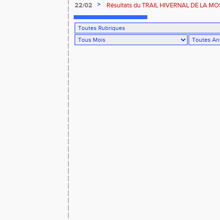
ROUFFACH 68
>
22/02
Résultats du TRAIL HIVERNAL DE LA MOS
2026 à Cornimont-88