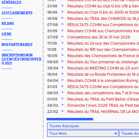
11/07
Résultats COHM au MEETING de Thaon-les-
GÉNÉRALES
2026
>
21/06
Résultats COHM au chpt G-Est U18 à Sénio
2026
>
19/06
Résultats du Chpt G.Est du 3000 et 5000 
LES CLASSEMENTS
Amneville
>
14/06
Résultats du TRAIL des CHAMOIS du 14 ju
Moselotte
BILANS
>
07/06
RÉSULTATS COHM aux Compétitions du 
>
31/05
Résultats COHM aux Championnnats Vos
LIENS
Masters du 31 mai 2026 à Remiremont
>
27/05
Compétitions des 30 et 31 mai 2026
>
17/05
Résultats du 2è tour des Championnats
NOS PARTENAIRES
région G-Est du 17 mai 2025 à Bischwille
>
11/05
Résultats du 1ER tour des Championnats d
Thaon-les Vosges
>
INSCRIPTIONS NON
10/05
Résultats des Championnats de France d
LICENCIÉS CROSS SUPER
Marathon du 10 mai à Troyes
>
09/05
Résultats du Tour printanier du challenge
U 2025
>
25/04
Résultats du MEETING COHM du 25 avril
>
19/04
Résultats de La Ronde Printanière du 19 a
route de Belfort
>
04/04
Résultats COHM à la compètition Runing
court" des 4 et 5 avril à Toul
>
31/03
RÉSULTATS COHM aux Compétitions du 
>
08/03
Résultats des compétitions des 7 et 8 m
>
01/03
Résultats du TRAIL du Petit Ballon d'Als
Rouffach-68
>
26/02
Dimanche 1 mars 2026 TRAIL du Petit bal
ROUFFACH 68
>
22/02
Résultats du TRAIL HIVERNAL DE LA MOS
2026 à Cornimont-88