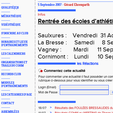
5 Septembre 2007 -
Gérard Ehrengarth
QUALIFIÉ(E)S
Infos
MÉDIATHÈQUE
Rentrée des écoles d’athlét
VIDÉOTHÈQUE
S'INSCRIRE AU CLUB
Saulxures : Vendredi 31 A
La Bresse : Samedi 8 S
HORAIRES ET LIEUX
D'ENTRAINEMENTS
Vagney : Mardi 11 Sep
LES CALENDRIERS
Cornimont : Lundi 10 Se
ORGANISATIONS ET
les Réactions
TRAILS DU COHM
Commentez cette actualité
RECORDS CLUB
Pour commenter une actualité il faut posséder un compt
rubrique ci-dessous pour vous identifier ou vous crée
MODULES
D'ENTRAÎNEMENTS
Login (Email)
:
Mot de Passe
:
LES CATEGORIES D'AGE
CONTACT
>
18/07
Résultats des FOULÉES BRESSAUDES du sa
Bresse
ASSEMBLÉES
>