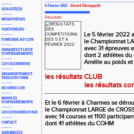
6 Février 2022 -
Gérard Ehrengarth
QUALIFIÉ(E)S
Résultats
MÉDIATHÈQUE
VIDÉOTHÈQUE
Le 5 février 2022 a
S'INSCRIRE AU CLUB
le Championnat LA
avec 31 épreuves e
HORAIRES ET LIEUX
D'ENTRAINEMENTS
dont 2 athlètes du
Amélie au poids et
LES CALENDRIERS
ORGANISATIONS ET
les résultats CLUB
TRAILS DU COHM
les résultats co
RECORDS CLUB
_____________________________________
MODULES
Et le 6 février à Charmes se dérou
D'ENTRAÎNEMENTS
le Championnat LARGE de CRO
LES CATEGORIES D'AGE
avec 14 courses et 1100 participan
dont 41 athlètes du COHM
CONTACT
ASSEMBLÉES