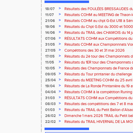
>
18/07
Résultats des FOULÉES BRESSAUDES du sa
Bresse
>
11/07
Résultats COHM au MEETING de Thaon-les-
2026
>
21/06
Résultats COHM au chpt G-Est U18 à Sénio
2026
>
19/06
Résultats du Chpt G.Est du 3000 et 5000 
Amneville
>
14/06
Résultats du TRAIL des CHAMOIS du 14 ju
Moselotte
>
07/06
RÉSULTATS COHM aux Compétitions du 
>
31/05
Résultats COHM aux Championnnats Vos
Masters du 31 mai 2026 à Remiremont
>
27/05
Compétitions des 30 et 31 mai 2026
>
17/05
Résultats du 2è tour des Championnats
région G-Est du 17 mai 2025 à Bischwille
>
11/05
Résultats du 1ER tour des Championnats d
Thaon-les Vosges
>
10/05
Résultats des Championnats de France d
Marathon du 10 mai à Troyes
>
09/05
Résultats du Tour printanier du challenge
>
25/04
Résultats du MEETING COHM du 25 avril
>
19/04
Résultats de La Ronde Printanière du 19 a
route de Belfort
>
04/04
Résultats COHM à la compètition Runing
court" des 4 et 5 avril à Toul
>
31/03
RÉSULTATS COHM aux Compétitions du 
>
08/03
Résultats des compétitions des 7 et 8 m
>
01/03
Résultats du TRAIL du Petit Ballon d'Als
Rouffach-68
>
26/02
Dimanche 1 mars 2026 TRAIL du Petit bal
ROUFFACH 68
>
22/02
Résultats du TRAIL HIVERNAL DE LA MOS
2026 à Cornimont-88