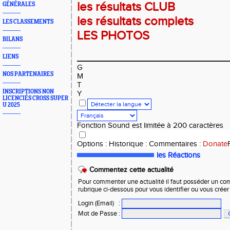
les résultats CLUB
GÉNÉRALES
les résultats complets
LES CLASSEMENTS
LES PHOTOS
BILANS
___________________________
LIENS
G
NOS PARTENAIRES
M
T
INSCRIPTIONS NON
Y
LICENCIÉS CROSS SUPER
U 2025
Fonction Sound est limitée à 200 caractères
Options
:
Historique
:
Commentaires
:
Donate
les Réactions
Commentez cette actualité
Pour commenter une actualité il faut posséder un compt
rubrique ci-dessous pour vous identifier ou vous crée
Login (Email)
:
Mot de Passe
: