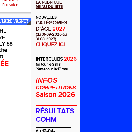
Fédération
LA RUBRIQUE
Française
MENU DU SITE
____________
NOUVELLES
ULAIRE VAGNEY
CATÉGORIES
D'ÂGE
2027
HE
(du 01-09-2026 au
RE
31-08-2027)
Y-88
CLIQUEZ ICI
che
_________
st
2026
INTERCLUBS
LÉE
1er tour le 3 mai
2ème tour le 17 mai
________________
INFOS
COMPÉTITIONS
Saison 2026
__________
RÉSULTATS
COHM
_________________
du 12-04-