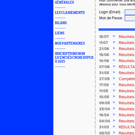
Pour commenter une actual
GÉNÉRALES
dessous pour vous identi
Login (Email)
:
LES CLASSEMENTS
Mot de Passe
:
BILANS
LIENS
>
18/07
Résultat
Bresse
>
11/07
Résultats
NOS PARTENAIRES
2026
>
21/06
Résultats
2026
INSCRIPTIONS NON
>
19/06
Résultats
LICENCIÉS CROSS SUPER
Amnevill
>
14/06
Résultats
U 2025
Moselott
>
07/06
RÉSULTAT
>
31/05
Résultat
Masters 
>
27/05
Compétiti
>
17/05
Résultat
région G-
>
11/05
Résultats
Thaon-le
>
10/05
Résultats
Marathon 
>
09/05
Résultats
>
25/04
Résultat
>
19/04
Résultats
route de B
>
04/04
Résultats
court" des
>
31/03
RÉSULTAT
>
08/03
Résultats