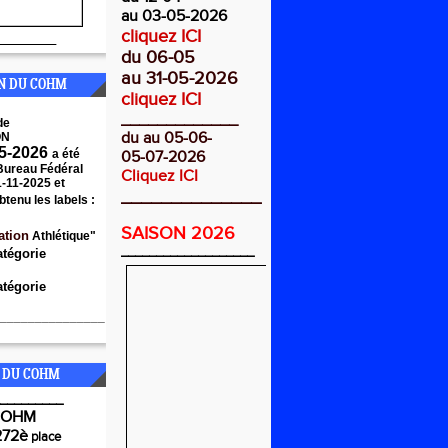
au 03-05-2026
cliquez ICI
________
du 06-05
au 31-05-2026
ON DU COHM
cliquez ICI
_____________
de
du au 05-06-
ON
5-2026
a été
05-07-2026
 Bureau Fédéral
Cliquez ICI
1-11-2025 et
______________
btenu les labels :
SAISON 2026
ation
Athlétique"
___________________
atégorie
tégorie
_______________
 DU COHM
_________
COHM
272è
place