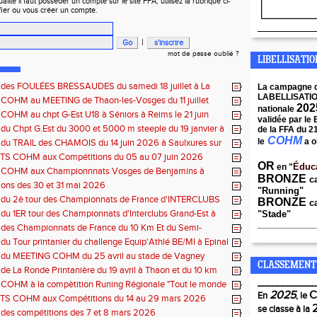
ité il faut posséder un compte sur le site FFA, utilisez la rubrique ci-
fier ou vous créer un compte.
____________
|
mot de passe oublié ?
LIBELLISATI
s des FOULÉES BRESSAUDES du samedi 18 juillet à La
La campagne 
LABELLISATI
 COHM au MEETING de Thaon-les-Vosges du 11 juillet
202
nationale
 COHM au chpt G-Est U18 à Séniors à Reims le 21 juin
validée par le
 du Chpt G.Est du 3000 et 5000 m steeple du 19 janvier à
de la FFA du 2
e
COHM
le
a o
 du TRAIL des CHAMOIS du 14 juin 2026 à Saulxures sur
e
S COHM aux Compétitions du 05 au 07 juin 2026
OR
Éduc
en "
s COHM aux Championnnats Vosges de Benjamins à
BRONZE
c
du 31 mai 2026 à Remiremont
ons des 30 et 31 mai 2026
"Running"
s du 2è tour des Championnats de France d'INTERCLUBS
BRONZE
ca
Est du 17 mai 2025 à Bischwiller-67
 du 1ER tour des Championnats d'Interclubs Grand-Est à
"Stade"
s Vosges
____________
 des Championnats de France du 10 Km Et du Semi-
du 10 mai à Troyes
 du Tour printanier du challenge Equip'Athlé BE/MI à Epinal
s du MEETING COHM du 25 avril au stade de Vagney
CLASSEMENT
 de La Ronde Printanière du 19 avril à Thaon et du 10 km
elfort
____________
 COHM à la compètition Runing Régionale "Tout le monde
2025
 4 et 5 avril à Toul
En
, le
S COHM aux Compétitions du 14 au 29 mars 2026
se classe à la
 des compétitions des 7 et 8 mars 2026