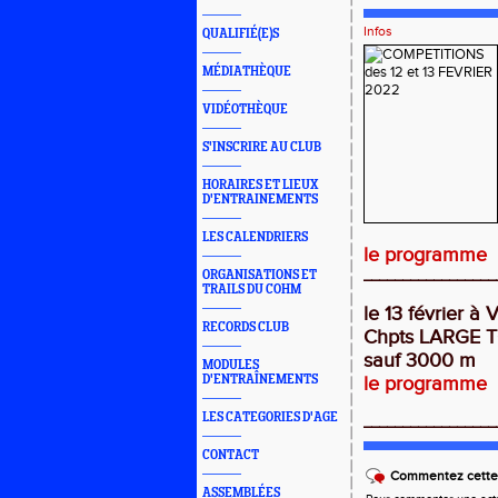
Infos
QUALIFIÉ(E)S
MÉDIATHÈQUE
VIDÉOTHÈQUE
S'INSCRIRE AU CLUB
HORAIRES ET LIEUX
D'ENTRAINEMENTS
LES CALENDRIERS
le programme
_________________
ORGANISATIONS ET
TRAILS DU COHM
le 13 février à V
RECORDS CLUB
Chpts LARGE 
sauf 3000 m
MODULES
D'ENTRAÎNEMENTS
le programme
LES CATEGORIES D'AGE
_________________
CONTACT
Commentez cette 
ASSEMBLÉES