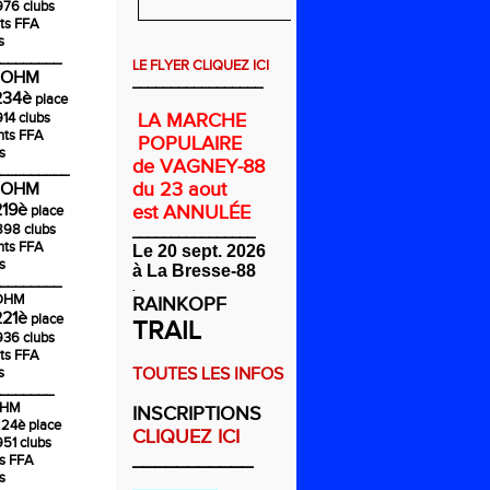
976 clubs
ts FFA
s
________
LE FLYER CLIQUEZ ICI
COHM
_________________
234è
place
914 clubs
LA MARCHE
nts FFA
POPULAIRE
s
de VAGNEY-88
_________
du 23 aout
COHM
219è
est ANNULÉE
place
1898 clubs
________________
nts FFA
Le 20 sept. 2026
s
à La Bresse-88
________
.
COHM
RAINKOPF
221è
place
TRAIL
936 clubs
ts FFA
s
TOUTES LES INFOS
_______
OHM
INSCRIPTIONS
224è
place
CLIQUEZ ICI
951 clubs
___________
ts FFA
s