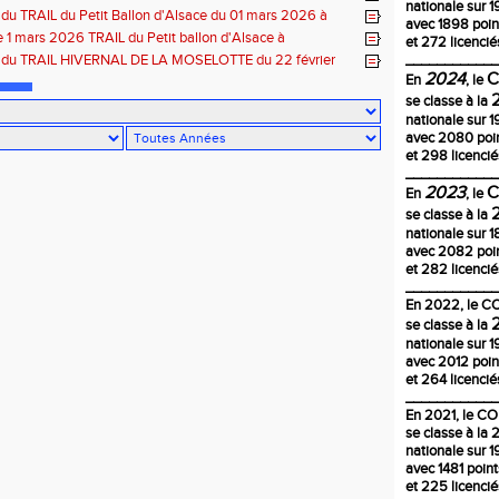
nationale sur 1
 du TRAIL du Petit Ballon d'Alsace du 01 mars 2026 à
avec 1898 poin
-68
1 mars 2026 TRAIL du Petit ballon d'Alsace à
et 272 licencié
CH 68
s du TRAIL HIVERNAL DE LA MOSELOTTE du 22 février
____________
ornimont-88
2024
En
, le
se classe à la
nationale sur 1
avec 2080 poi
et 298 licencié
____________
2023
En
, le
se classe à la
nationale sur 
avec 2082 poi
et 282 licencié
____________
En
2022
, le 
se classe à la
nationale sur 1
avec 2012 poin
et 264 licencié
____________
En 2021, le C
se classe à la
nationale sur 1
avec 1481 poin
et 225 licencié