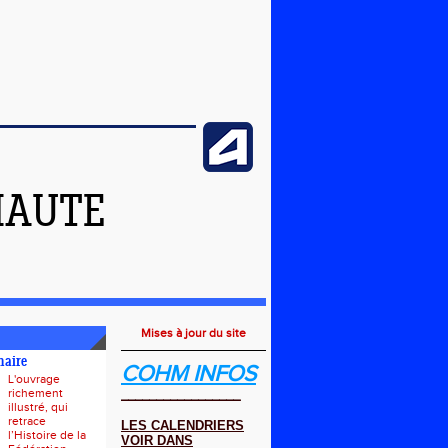
HAUTE
Mises à jour du site
naire
COHM INFOS
L'ouvrage
richement
_________________
illustré, qui
retrace
LES CALENDRIERS
l’Histoire de la
VOIR DANS