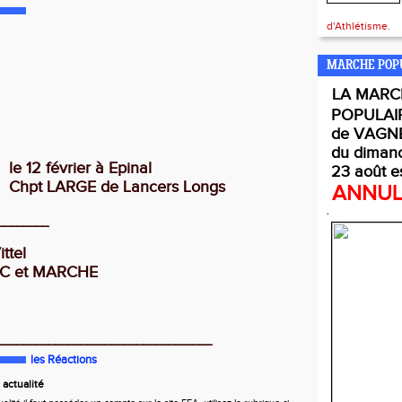
d'Athlétisme.
MARCHE POP
LA
MARC
POPULAI
de VAGNE
du diman
le 12 février à Epinal
23 août e
Chpt LARGE de Lancers Longs
ANNU
.
________
ittel
TC
et MARCHE
__________________________________
les Réactions
actualité