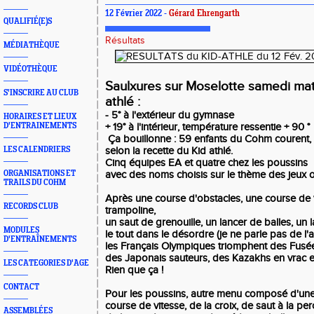
12 Février 2022 -
Gérard Ehrengarth
QUALIFIÉ(E)S
Résultats
MÉDIATHÈQUE
VIDÉOTHÈQUE
Saulxures sur Moselotte samedi matin
S'INSCRIRE AU CLUB
athlé :
- 5° à l'extérieur du gymnase
HORAIRES ET LIEUX
D'ENTRAINEMENTS
+ 19° à l'intérieur, température ressentie + 90 °
Ça bouillonne : 59 enfants du Cohm courent, 
LES CALENDRIERS
selon la recette du Kid athlé.
Cinq équipes EA et quatre chez les poussins
ORGANISATIONS ET
avec des noms choisis sur le thème des jeux o
TRAILS DU COHM
Après une course d'obstacles, une course de v
RECORDS CLUB
trampoline,
un saut de grenouille, un lancer de balles, un 
MODULES
le tout dans le désordre (je ne parle pas de l'
D'ENTRAÎNEMENTS
les Français Olympiques triomphent des Fusée
des Japonais sauteurs, des Kazakhs en vrac e
LES CATEGORIES D'AGE
Rien que ça !
CONTACT
Pour les poussins, autre menu composé d'une
course de vitesse, de la croix, de saut à la per
ASSEMBLÉES