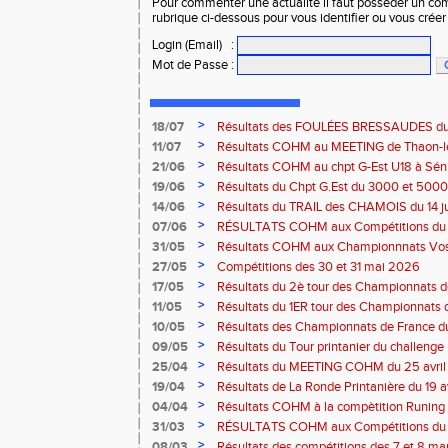
Pour commenter une actualité il faut posséder un compt
rubrique ci-dessous pour vous identifier ou vous crée
Login (Email)
:
Mot de Passe
:
>
18/07
Résultats des FOULÉES BRESSAUDES du sa
Bresse
>
11/07
Résultats COHM au MEETING de Thaon-les-
2026
>
21/06
Résultats COHM au chpt G-Est U18 à Sénio
2026
>
19/06
Résultats du Chpt G.Est du 3000 et 5000 
Amneville
>
14/06
Résultats du TRAIL des CHAMOIS du 14 ju
Moselotte
>
07/06
RÉSULTATS COHM aux Compétitions du 
>
31/05
Résultats COHM aux Championnnats Vos
Masters du 31 mai 2026 à Remiremont
>
27/05
Compétitions des 30 et 31 mai 2026
>
17/05
Résultats du 2è tour des Championnats
région G-Est du 17 mai 2025 à Bischwille
>
11/05
Résultats du 1ER tour des Championnats d
Thaon-les Vosges
>
10/05
Résultats des Championnats de France d
Marathon du 10 mai à Troyes
>
09/05
Résultats du Tour printanier du challenge
>
25/04
Résultats du MEETING COHM du 25 avril
>
19/04
Résultats de La Ronde Printanière du 19 a
route de Belfort
>
04/04
Résultats COHM à la compètition Runing
court" des 4 et 5 avril à Toul
>
31/03
RÉSULTATS COHM aux Compétitions du 
>
08/03
Résultats des compétitions des 7 et 8 m