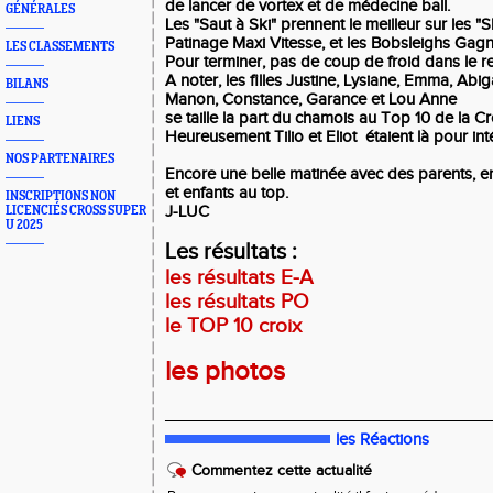
de lancer de vortex et de médecine ball.
GÉNÉRALES
Les "Saut à Ski" prennent le meilleur sur les "
Patinage Maxi Vitesse, et les Bobsleighs Gagn
LES CLASSEMENTS
Pour terminer, pas de coup de froid dans le re
A noter, les filles Justine, Lysiane, Emma, Abig
BILANS
Manon, Constance, Garance et Lou Anne
se taille la part du chamois au Top 10 de la Cr
LIENS
Heureusement Tilio et Eliot étaient là pour int
NOS PARTENAIRES
Encore une belle matinée avec des parents, e
et enfants au top.
INSCRIPTIONS NON
J-LUC
LICENCIÉS CROSS SUPER
U 2025
Les résultats :
les résultats E-A
les résultats PO
le TOP 10 croix
les photos
_____________________________________
les Réactions
Commentez cette actualité