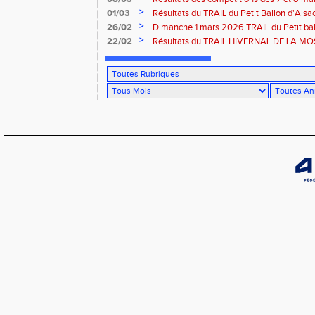
>
01/03
Résultats du TRAIL du Petit Ballon d'Als
Rouffach-68
>
26/02
Dimanche 1 mars 2026 TRAIL du Petit bal
ROUFFACH 68
>
22/02
Résultats du TRAIL HIVERNAL DE LA MOS
2026 à Cornimont-88