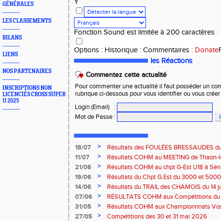
Y
GÉNÉRALES
LES CLASSEMENTS
Fonction Sound est limitée à 200 caractères
BILANS
Options
:
Historique
:
Commentaires
:
Donate
LIENS
les Réactions
NOS PARTENAIRES
Commentez cette actualité
Pour commenter une actualité il faut posséder un compt
INSCRIPTIONS NON
rubrique ci-dessous pour vous identifier ou vous crée
LICENCIÉS CROSS SUPER
U 2025
Login (Email)
:
Mot de Passe
:
>
18/07
Résultats des FOULÉES BRESSAUDES du sa
Bresse
>
11/07
Résultats COHM au MEETING de Thaon-les-
2026
>
21/06
Résultats COHM au chpt G-Est U18 à Sénio
2026
>
19/06
Résultats du Chpt G.Est du 3000 et 5000 
Amneville
>
14/06
Résultats du TRAIL des CHAMOIS du 14 ju
Moselotte
>
07/06
RÉSULTATS COHM aux Compétitions du 
>
31/05
Résultats COHM aux Championnnats Vos
Masters du 31 mai 2026 à Remiremont
>
27/05
Compétitions des 30 et 31 mai 2026