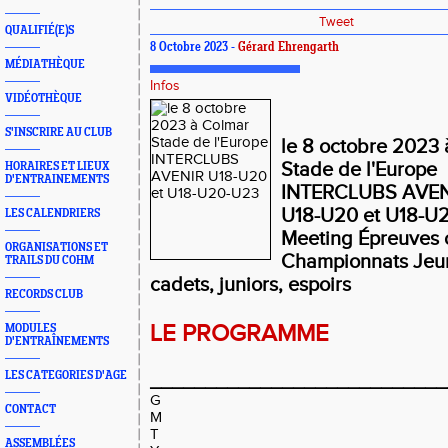
Tweet
QUALIFIÉ(E)S
8 Octobre 2023 -
Gérard Ehrengarth
MÉDIATHÈQUE
Infos
VIDÉOTHÈQUE
S'INSCRIRE AU CLUB
le 8 octobre 2023
Stade de l'Europe
HORAIRES ET LIEUX
D'ENTRAINEMENTS
INTERCLUBS AVE
U18-U20 et U18-U
LES CALENDRIERS
Meeting Épreuves 
ORGANISATIONS ET
Championnats Jeu
TRAILS DU COHM
cadets, juniors, espoirs
RECORDS CLUB
LE PROGRAMME
MODULES
D'ENTRAÎNEMENTS
LES CATEGORIES D'AGE
___________________________
G
CONTACT
M
T
ASSEMBLÉES