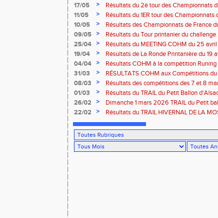
>
17/05
Résultats du 2è tour des Championnats
région G-Est du 17 mai 2025 à Bischwille
>
11/05
Résultats du 1ER tour des Championnats d
Thaon-les Vosges
>
10/05
Résultats des Championnats de France d
Marathon du 10 mai à Troyes
>
09/05
Résultats du Tour printanier du challenge
>
25/04
Résultats du MEETING COHM du 25 avril
>
19/04
Résultats de La Ronde Printanière du 19 a
route de Belfort
>
04/04
Résultats COHM à la compètition Runing
court" des 4 et 5 avril à Toul
>
31/03
RÉSULTATS COHM aux Compétitions du 
>
08/03
Résultats des compétitions des 7 et 8 m
>
01/03
Résultats du TRAIL du Petit Ballon d'Als
Rouffach-68
>
26/02
Dimanche 1 mars 2026 TRAIL du Petit bal
ROUFFACH 68
>
22/02
Résultats du TRAIL HIVERNAL DE LA MOS
2026 à Cornimont-88