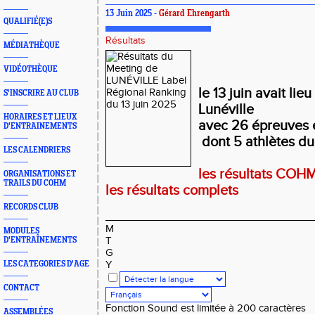
13 Juin 2025 -
Gérard Ehrengarth
QUALIFIÉ(E)S
Résultats
MÉDIATHÈQUE
VIDÉOTHÈQUE
le 13 juin avait lie
S'INSCRIRE AU CLUB
Lunéville
HORAIRES ET LIEUX
avec 26 épreuves e
D'ENTRAINEMENTS
dont 5 athlètes d
LES CALENDRIERS
les résultats COH
ORGANISATIONS ET
TRAILS DU COHM
les résultats complets
RECORDS CLUB
_____________________________________
M
MODULES
T
D'ENTRAÎNEMENTS
G
Y
LES CATEGORIES D'AGE
CONTACT
Fonction Sound est limitée à 200 caractères
ASSEMBLÉES