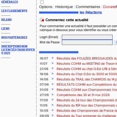
GÉNÉRALES
Options
:
Historique
:
Commentaires
:
Donate
LES CLASSEMENTS
les Réactions
Commentez cette actualité
BILANS
Pour commenter une actualité il faut posséder un compt
LIENS
rubrique ci-dessous pour vous identifier ou vous crée
Login (Email)
:
NOS PARTENAIRES
Mot de Passe
:
INSCRIPTIONS NON
LICENCIÉS CROSS SUPER
U 2025
>
18/07
Résultats des FOULÉES BRESSAUDES du sa
Bresse
>
11/07
Résultats COHM au MEETING de Thaon-les-
2026
>
21/06
Résultats COHM au chpt G-Est U18 à Sénio
2026
>
19/06
Résultats du Chpt G.Est du 3000 et 5000 
Amneville
>
14/06
Résultats du TRAIL des CHAMOIS du 14 ju
Moselotte
>
07/06
RÉSULTATS COHM aux Compétitions du 
>
31/05
Résultats COHM aux Championnnats Vos
Masters du 31 mai 2026 à Remiremont
>
27/05
Compétitions des 30 et 31 mai 2026
>
17/05
Résultats du 2è tour des Championnats
région G-Est du 17 mai 2025 à Bischwille
>
11/05
Résultats du 1ER tour des Championnats d
Thaon-les Vosges
>
10/05
Résultats des Championnats de France d
Marathon du 10 mai à Troyes
>
09/05
Résultats du Tour printanier du challenge