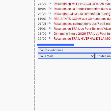
>
25/04
Résultats du MEETING COHM du 25 avril
>
19/04
Résultats de La Ronde Printanière du 19 a
route de Belfort
>
04/04
Résultats COHM à la compètition Runing
court" des 4 et 5 avril à Toul
>
31/03
RÉSULTATS COHM aux Compétitions du 
>
08/03
Résultats des compétitions des 7 et 8 m
>
01/03
Résultats du TRAIL du Petit Ballon d'Als
Rouffach-68
>
26/02
Dimanche 1 mars 2026 TRAIL du Petit bal
ROUFFACH 68
>
22/02
Résultats du TRAIL HIVERNAL DE LA MOS
2026 à Cornimont-88