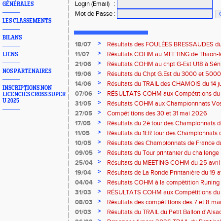
Login (Email)
:
GÉNÉRALES
Mot de Passe
:
LES CLASSEMENTS
BILANS
>
18/07
Résultats des FOULÉES BRESSAUDES du sa
Bresse
>
11/07
Résultats COHM au MEETING de Thaon-les-
LIENS
2026
>
21/06
Résultats COHM au chpt G-Est U18 à Sénio
NOS PARTENAIRES
2026
>
19/06
Résultats du Chpt G.Est du 3000 et 5000 
Amneville
>
14/06
Résultats du TRAIL des CHAMOIS du 14 ju
INSCRIPTIONS NON
Moselotte
>
07/06
RÉSULTATS COHM aux Compétitions du 
LICENCIÉS CROSS SUPER
U 2025
>
31/05
Résultats COHM aux Championnnats Vos
Masters du 31 mai 2026 à Remiremont
>
27/05
Compétitions des 30 et 31 mai 2026
>
17/05
Résultats du 2è tour des Championnats
région G-Est du 17 mai 2025 à Bischwille
>
11/05
Résultats du 1ER tour des Championnats d
Thaon-les Vosges
>
10/05
Résultats des Championnats de France d
Marathon du 10 mai à Troyes
>
09/05
Résultats du Tour printanier du challenge
>
25/04
Résultats du MEETING COHM du 25 avril
>
19/04
Résultats de La Ronde Printanière du 19 a
route de Belfort
>
04/04
Résultats COHM à la compètition Runing
court" des 4 et 5 avril à Toul
>
31/03
RÉSULTATS COHM aux Compétitions du 
>
08/03
Résultats des compétitions des 7 et 8 m
>
01/03
Résultats du TRAIL du Petit Ballon d'Als
Rouffach-68