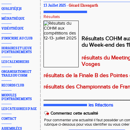
13 Juillet 2025 -
Gérard Ehrengarth
QUALIFIÉ(E)S
Résultats
MÉDIATHÈQUE
VIDÉOTHÈQUE
Résultats COHM au
S'INSCRIRE AU CLUB
du Week-end des 11 
HORAIRES ET LIEUX
D'ENTRAINEMENTS
résultats du Meetin
LES CALENDRIERS
Vosges
ORGANISATIONS ET
résultats de la Finale B des Pointes
TRAILS DU COHM
RECORDS CLUB
résultats des Championnats de Fran
MODULES
___________________________
D'ENTRAÎNEMENTS
les Réactions
LES CATEGORIES D'AGE
Commentez cette actualité
CONTACT
Pour commenter une actualité il faut posséder un compt
rubrique ci-dessous pour vous identifier ou vous crée
ASSEMBLÉES