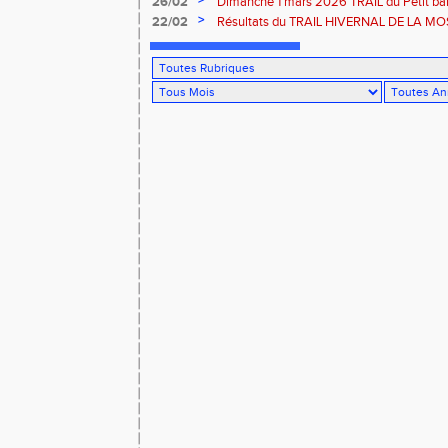
>
26/02
Dimanche 1 mars 2026 TRAIL du Petit bal
ROUFFACH 68
>
22/02
Résultats du TRAIL HIVERNAL DE LA MOS
2026 à Cornimont-88