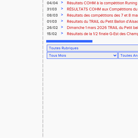
route de Belfort
>
04/04
Résultats COHM à la compètition Runing
court" des 4 et 5 avril à Toul
>
31/03
RÉSULTATS COHM aux Compétitions du 
>
08/03
Résultats des compétitions des 7 et 8 m
>
01/03
Résultats du TRAIL du Petit Ballon d'Als
Rouffach-68
>
26/02
Dimanche 1 mars 2026 TRAIL du Petit bal
ROUFFACH 68
>
15/02
Résultats de la 1/2 finale G-Est des Cha
CROSS du 15 fév 2026 à Sarrebourg