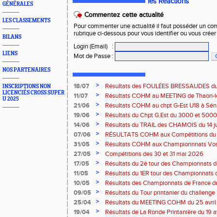
les Réactions
GÉNÉRALES
Commentez cette actualité
LES CLASSEMENTS
Pour commenter une actualité il faut posséder un compt
rubrique ci-dessous pour vous identifier ou vous crée
BILANS
Login (Email)
:
LIENS
Mot de Passe
:
NOS PARTENAIRES
>
18/07
Résultats des FOULÉES BRESSAUDES du sa
INSCRIPTIONS NON
LICENCIÉS CROSS SUPER
Bresse
>
11/07
Résultats COHM au MEETING de Thaon-les-
U 2025
2026
>
21/06
Résultats COHM au chpt G-Est U18 à Sénio
2026
>
19/06
Résultats du Chpt G.Est du 3000 et 5000 
Amneville
>
14/06
Résultats du TRAIL des CHAMOIS du 14 ju
Moselotte
>
07/06
RÉSULTATS COHM aux Compétitions du 
>
31/05
Résultats COHM aux Championnnats Vos
Masters du 31 mai 2026 à Remiremont
>
27/05
Compétitions des 30 et 31 mai 2026
>
17/05
Résultats du 2è tour des Championnats
région G-Est du 17 mai 2025 à Bischwille
>
11/05
Résultats du 1ER tour des Championnats d
Thaon-les Vosges
>
10/05
Résultats des Championnats de France d
Marathon du 10 mai à Troyes
>
09/05
Résultats du Tour printanier du challenge
>
25/04
Résultats du MEETING COHM du 25 avril
>
19/04
Résultats de La Ronde Printanière du 19 a