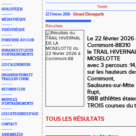
Tweet
QUALIFIÉ(E)S
22 Février 2026 -
Gérard Ehrengarth
MÉDIATHÈQUE
Résultats
VIDÉOTHÈQUE
Le 22 février 2026 a
S'INSCRIRE AU CLUB
Cornimont-88310
HORAIRES ET LIEUX
le TRAIL HIVERNA
D'ENTRAINEMENTS
MOSELOTTE
avec 3 parcours :1
LES CALENDRIERS
sur les hauteurs 
ORGANISATIONS ET
Cornimont,
TRAILS DU COHM
Saulxures-sur-Mtte 
RECORDS CLUB
Rupt,
988 athlètes
étaien
MODULES
D'ENTRAÎNEMENTS
TROIS courses du tr
LES CATEGORIES D'AGE
TOUS LES RÉSULTATS
CONTACT
_____________________________________
ASSEMBLÉES