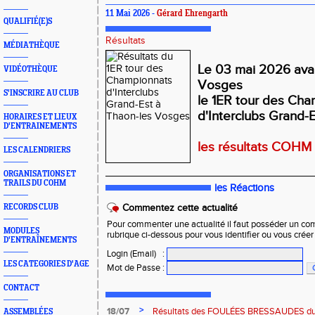
11 Mai 2026 -
Gérard Ehrengarth
QUALIFIÉ(E)S
Résultats
MÉDIATHÈQUE
Le 03 mai 2026 avai
VIDÉOTHÈQUE
Vosges
S'INSCRIRE AU CLUB
le 1ER tour des Ch
d'Interclubs Grand-E
HORAIRES ET LIEUX
D'ENTRAINEMENTS
les résultats COHM
LES CALENDRIERS
_____________________________________
ORGANISATIONS ET
TRAILS DU COHM
les Réactions
RECORDS CLUB
Commentez cette actualité
Pour commenter une actualité il faut posséder un compt
MODULES
rubrique ci-dessous pour vous identifier ou vous crée
D'ENTRAÎNEMENTS
Login (Email)
:
LES CATEGORIES D'AGE
Mot de Passe
:
CONTACT
>
18/07
Résultats des FOULÉES BRESSAUDES du sa
ASSEMBLÉES