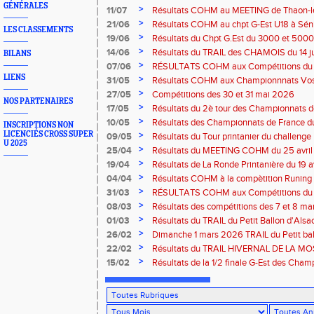
GÉNÉRALES
Bresse
>
11/07
Résultats COHM au MEETING de Thaon-les-
2026
>
21/06
Résultats COHM au chpt G-Est U18 à Sénio
LES CLASSEMENTS
2026
>
19/06
Résultats du Chpt G.Est du 3000 et 5000 
Amneville
>
14/06
Résultats du TRAIL des CHAMOIS du 14 ju
BILANS
Moselotte
>
07/06
RÉSULTATS COHM aux Compétitions du 
LIENS
>
31/05
Résultats COHM aux Championnnats Vos
Masters du 31 mai 2026 à Remiremont
>
27/05
Compétitions des 30 et 31 mai 2026
NOS PARTENAIRES
>
17/05
Résultats du 2è tour des Championnats
région G-Est du 17 mai 2025 à Bischwille
>
10/05
Résultats des Championnats de France d
INSCRIPTIONS NON
Marathon du 10 mai à Troyes
LICENCIÉS CROSS SUPER
>
09/05
Résultats du Tour printanier du challenge
U 2025
>
25/04
Résultats du MEETING COHM du 25 avril
>
19/04
Résultats de La Ronde Printanière du 19 a
route de Belfort
>
04/04
Résultats COHM à la compètition Runing
court" des 4 et 5 avril à Toul
>
31/03
RÉSULTATS COHM aux Compétitions du 
>
08/03
Résultats des compétitions des 7 et 8 m
>
01/03
Résultats du TRAIL du Petit Ballon d'Als
Rouffach-68
>
26/02
Dimanche 1 mars 2026 TRAIL du Petit bal
ROUFFACH 68
>
22/02
Résultats du TRAIL HIVERNAL DE LA MOS
2026 à Cornimont-88
>
15/02
Résultats de la 1/2 finale G-Est des Cha
CROSS du 15 fév 2026 à Sarrebourg