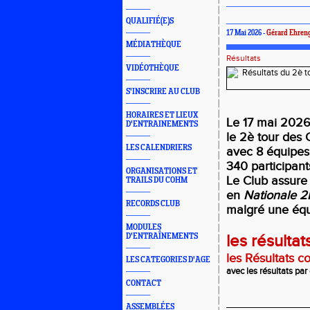
QUALIFIÉ(E)S
17 Mai 2026 -
Gérard Ehren
MÉDIATHÈQUE
Résultats
VIDÉOTHÈQUE
S'INSCRIRE AU CLUB
HORAIRES ET LIEUX
Le 17 mai 2026 
D'ENTRAINEMENTS
le 2è tour des 
LES CALENDRIERS
avec 8 équipes
340 participan
ORGANISATIONS ET
Le Club assure
TRAILS DU COHM
en
Nationale 2
RECORDS CLUB
malgré une équ
MODULES
D'ENTRAÎNEMENTS
les résult
les Résultats c
LES CATEGORIES D'AGE
avec les résultats par
CONTACT
_________________
ASSEMBLÉES