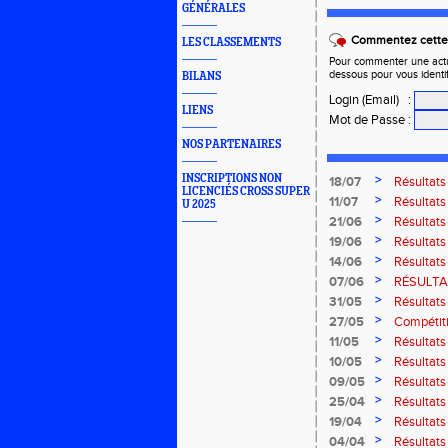
GÉNÉRALES
Commentez cette 
LES CLASSEMENTS
Pour commenter une actual
dessous pour vous identi
BILANS
Login (Email)
:
LIENS
Mot de Passe
:
NOS PARTENAIRES
INSCRIPTIONS NON
>
18/07
Résultat
LICENCIÉS CROSS SUPER
Bresse
>
11/07
Résultats
U 2025
2026
>
21/06
Résultats
2026
>
19/06
Résultats
Amnevill
>
14/06
Résultats
Moselott
>
07/06
RÉSULTAT
>
31/05
Résultat
Masters 
>
27/05
Compétiti
>
11/05
Résultats
Thaon-le
>
10/05
Résultats
Marathon 
>
09/05
Résultats
>
25/04
Résultat
>
19/04
Résultats
route de B
>
04/04
Résultats