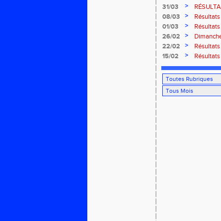
court" des
>
31/03
RÉSULTAT
>
08/03
Résultats
>
01/03
Résultats
Rouffach
>
26/02
Dimanche 
ROUFFA
>
22/02
Résultat
2026 à C
>
15/02
Résultats
CROSS du