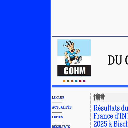
DU 
LE CLUB
Résultats d
ACTUALITÉS
France d'IN
EDITOS
2025 à Bisc
RÉSULTATS