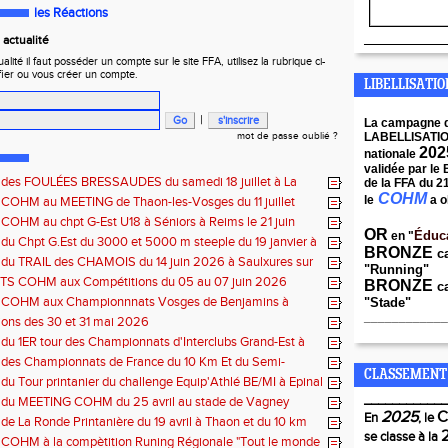
les Réactions
____________
actualité
ité il faut posséder un compte sur le site FFA, utilisez la rubrique ci-
fier ou vous créer un compte.
LIBELLISATI
|
La campagne 
mot de passe oublié ?
LABELLISATI
202
nationale
validée par le
s des FOULÉES BRESSAUDES du samedi 18 juillet à La
de la FFA du 2
COHM
le
a o
 COHM au MEETING de Thaon-les-Vosges du 11 juillet
 COHM au chpt G-Est U18 à Séniors à Reims le 21 juin
OR
Éduc
en "
 du Chpt G.Est du 3000 et 5000 m steeple du 19 janvier à
BRONZE
c
e
 du TRAIL des CHAMOIS du 14 juin 2026 à Saulxures sur
"Running"
e
S COHM aux Compétitions du 05 au 07 juin 2026
BRONZE
ca
s COHM aux Championnnats Vosges de Benjamins à
"Stade"
du 31 mai 2026 à Remiremont
____________
ons des 30 et 31 mai 2026
 du 1ER tour des Championnats d'Interclubs Grand-Est à
s Vosges
 des Championnats de France du 10 Km Et du Semi-
CLASSEMENT
du 10 mai à Troyes
 du Tour printanier du challenge Equip'Athlé BE/MI à Epinal
____________
s du MEETING COHM du 25 avril au stade de Vagney
2025
En
, le
 de La Ronde Printanière du 19 avril à Thaon et du 10 km
se classe à la
elfort
 COHM à la compètition Runing Régionale "Tout le monde