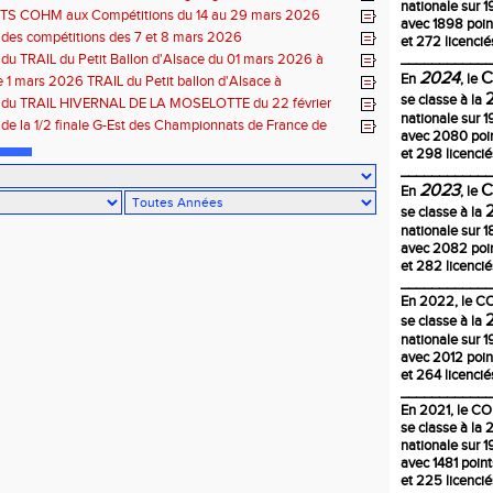
nationale sur 1
 4 et 5 avril à Toul
S COHM aux Compétitions du 14 au 29 mars 2026
avec 1898 poin
 des compétitions des 7 et 8 mars 2026
et 272 licencié
 du TRAIL du Petit Ballon d'Alsace du 01 mars 2026 à
____________
-68
2024
En
, le
1 mars 2026 TRAIL du Petit ballon d'Alsace à
CH 68
se classe à la
s du TRAIL HIVERNAL DE LA MOSELOTTE du 22 février
nationale sur 1
ornimont-88
 de la 1/2 finale G-Est des Championnats de France de
avec 2080 poi
 15 fév 2026 à Sarrebourg
et 298 licencié
____________
2023
En
, le
se classe à la
nationale sur 
avec 2082 poi
et 282 licencié
____________
En
2022
, le 
se classe à la
nationale sur 1
avec 2012 poin
et 264 licencié
____________
En 2021, le C
se classe à la
nationale sur 1
avec 1481 poin
et 225 licencié