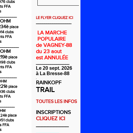
976 clubs
ts FFA
s
________
LE FLYER CLIQUEZ ICI
COHM
_________________
234è
place
914 clubs
LA MARCHE
nts FFA
POPULAIRE
s
de VAGNEY-88
_________
du 23 aout
COHM
219è
est ANNULÉE
place
1898 clubs
________________
nts FFA
Le 20 sept. 2026
s
à La Bresse-88
________
.
COHM
RAINKOPF
221è
place
TRAIL
936 clubs
ts FFA
s
TOUTES LES INFOS
_______
OHM
INSCRIPTIONS
224è
place
CLIQUEZ ICI
951 clubs
___________
ts FFA
s