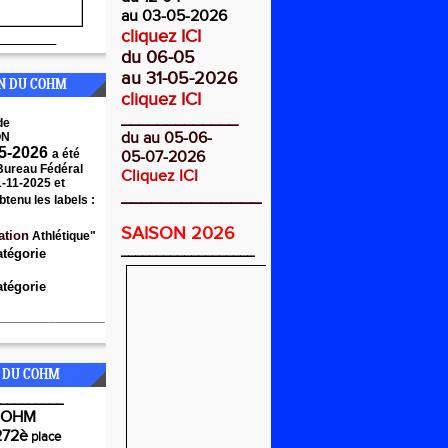
au 03-05-2026
cliquez ICI
________
du 06-05
au 31-05-2026
ON DU COHM
cliquez ICI
_____________
de
du au 05-06-
ON
5-2026
a été
05-07-2026
 Bureau Fédéral
Cliquez ICI
1-11-2025 et
______________
btenu les labels :
SAISON 2026
ation
Athlétique"
___________________
atégorie
tégorie
_______________
 DU COHM
_________
COHM
272è
place