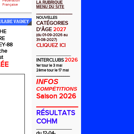
Fédération
LA RUBRIQUE
Française
MENU DU SITE
____________
NOUVELLES
ULAIRE VAGNEY
CATÉGORIES
D'ÂGE
2027
HE
(du 01-09-2026 au
RE
31-08-2027)
Y-88
CLIQUEZ ICI
che
_________
st
2026
INTERCLUBS
LÉE
1er tour le 3 mai
2ème tour le 17 mai
________________
INFOS
COMPÉTITIONS
Saison 2026
__________
RÉSULTATS
COHM
_________________
du 12-04-