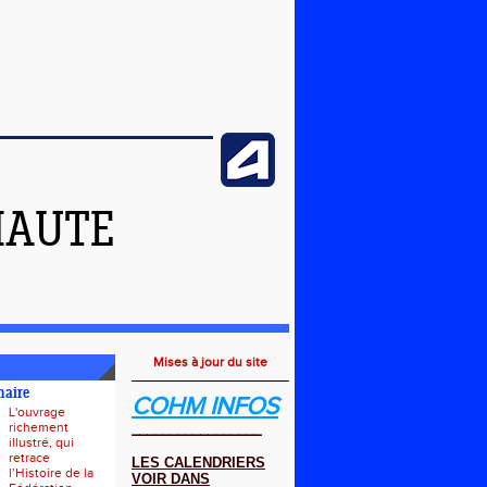
HAUTE
Mises à jour du site
naire
COHM INFOS
L'ouvrage
richement
_________________
illustré, qui
retrace
LES CALENDRIERS
l’Histoire de la
VOIR DANS