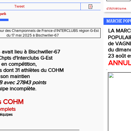
Tweet
d'Athlétisme.
garth
MARCHE POP
LA
MARC
POPULAI
de VAGNE
du diman
avait lieu à Bischwiller-67
23 août e
Chpts d'Interclubs G-Est
ANNU
 en compétition,
ts dont 31 athlètes du COHM
.
 son maintien
B avec 27843 points
ipe incomplète.
ats COHM
omplets
 équipes
_______________________________________