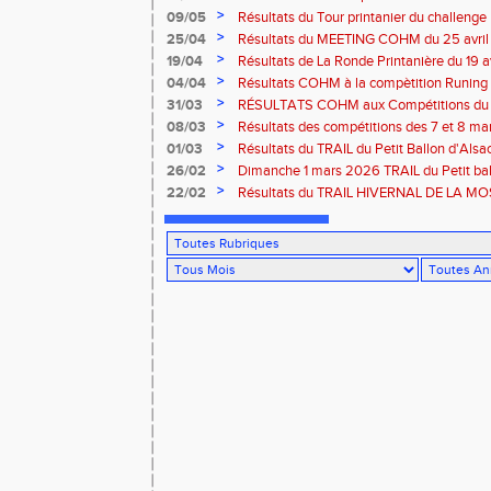
Marathon du 10 mai à Troyes
>
09/05
Résultats du Tour printanier du challenge
>
25/04
Résultats du MEETING COHM du 25 avril
>
19/04
Résultats de La Ronde Printanière du 19 a
route de Belfort
>
04/04
Résultats COHM à la compètition Runing
court" des 4 et 5 avril à Toul
>
31/03
RÉSULTATS COHM aux Compétitions du 
>
08/03
Résultats des compétitions des 7 et 8 m
>
01/03
Résultats du TRAIL du Petit Ballon d'Als
Rouffach-68
>
26/02
Dimanche 1 mars 2026 TRAIL du Petit bal
ROUFFACH 68
>
22/02
Résultats du TRAIL HIVERNAL DE LA MOS
2026 à Cornimont-88