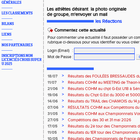
GÉNÉRALES
Les athlètes désirant la photo originale
LES CLASSEMENTS
de groupe, m'envoyer un mail
les Réactions
BILANS
Commentez cette actualité
LIENS
Pour commenter une actualité il faut posséder un compt
rubrique ci-dessous pour vous identifier ou vous crée
NOS PARTENAIRES
Login (Email)
:
INSCRIPTIONS NON
Mot de Passe
:
LICENCIÉS CROSS SUPER
U 2025
>
18/07
Résultats des FOULÉES BRESSAUDES du sa
Bresse
>
11/07
Résultats COHM au MEETING de Thaon-les-
2026
>
21/06
Résultats COHM au chpt G-Est U18 à Sénio
2026
>
19/06
Résultats du Chpt G.Est du 3000 et 5000 
Amneville
>
14/06
Résultats du TRAIL des CHAMOIS du 14 ju
Moselotte
>
07/06
RÉSULTATS COHM aux Compétitions du 
>
31/05
Résultats COHM aux Championnnats Vos
Masters du 31 mai 2026 à Remiremont
>
27/05
Compétitions des 30 et 31 mai 2026
>
17/05
Résultats du 2è tour des Championnats
région G-Est du 17 mai 2025 à Bischwille
>
11/05
Résultats du 1ER tour des Championnats d
Thaon-les Vosges
>
10/05
Résultats des Championnats de France d