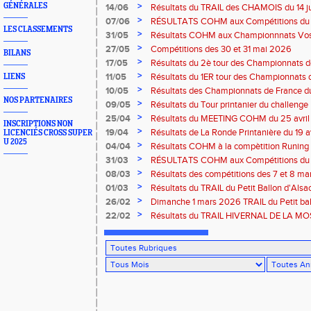
Amneville
>
GÉNÉRALES
14/06
Résultats du TRAIL des CHAMOIS du 14 ju
Moselotte
>
07/06
RÉSULTATS COHM aux Compétitions du 
LES CLASSEMENTS
>
31/05
Résultats COHM aux Championnnats Vos
Masters du 31 mai 2026 à Remiremont
>
27/05
Compétitions des 30 et 31 mai 2026
BILANS
>
17/05
Résultats du 2è tour des Championnats
région G-Est du 17 mai 2025 à Bischwille
>
11/05
Résultats du 1ER tour des Championnats d
LIENS
Thaon-les Vosges
>
10/05
Résultats des Championnats de France d
NOS PARTENAIRES
Marathon du 10 mai à Troyes
>
09/05
Résultats du Tour printanier du challenge
>
25/04
Résultats du MEETING COHM du 25 avril
INSCRIPTIONS NON
>
19/04
Résultats de La Ronde Printanière du 19 a
LICENCIÉS CROSS SUPER
U 2025
route de Belfort
>
04/04
Résultats COHM à la compètition Runing
court" des 4 et 5 avril à Toul
>
31/03
RÉSULTATS COHM aux Compétitions du 
>
08/03
Résultats des compétitions des 7 et 8 m
>
01/03
Résultats du TRAIL du Petit Ballon d'Als
Rouffach-68
>
26/02
Dimanche 1 mars 2026 TRAIL du Petit bal
ROUFFACH 68
>
22/02
Résultats du TRAIL HIVERNAL DE LA MOS
2026 à Cornimont-88