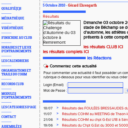
5 Octobre 2010 -
Gérard Ehrengarth
QUALIFIÉ(E)S
Résultats
MÉDIATHÈQUE
Dimanche 03 octobre 2
stade de Béchamp se dé
VIDÉOTHÈQUE
d'automne, les athlètes
présents à cette compéti
S'INSCRIRE AU CLUB
les résultats CLUB ICI
HORAIRES ET LIEUX
D'ENTRAINEMENTS
les résultats complets ICI
les Réactions
LES CALENDRIERS
Commentez cette actualité
ORGANISATIONS ET
Pour commenter une actualité il faut posséder un compt
TRAILS DU COHM
rubrique ci-dessous pour vous identifier ou vous crée
RECORDS CLUB
Login (Email)
:
Mot de Passe
:
MODULES
D'ENTRAÎNEMENTS
LES CATEGORIES D'AGE
>
18/07
Résultats des FOULÉES BRESSAUDES du sa
Bresse
>
11/07
Résultats COHM au MEETING de Thaon-les-
CONTACT
2026
>
21/06
Résultats COHM au chpt G-Est U18 à Sénio
2026
>
19/06
Résultats du Chpt G.Est du 3000 et 5000 
ASSEMBLÉES