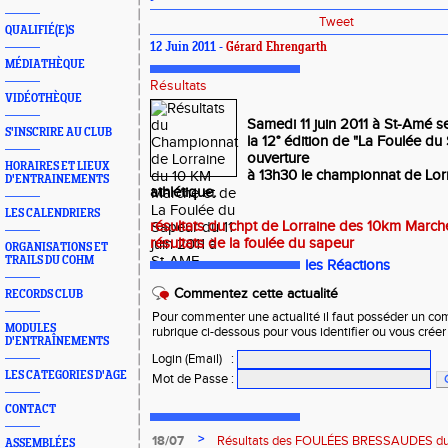
Tweet
QUALIFIÉ(E)S
12 Juin 2011 -
Gérard Ehrengarth
MÉDIATHÈQUE
Résultats
VIDÉOTHÈQUE
Samedi 11 juin 2011 à St-Amé se
S'INSCRIRE AU CLUB
la 12° édition de "La Foulée d
ouverture
HORAIRES ET LIEUX
à 13h30 le championnat de Lo
D'ENTRAINEMENTS
athlétique.
LES CALENDRIERS
résultats du chpt de Lorraine des 10km March
résultats de la foulée du sapeur
ORGANISATIONS ET
TRAILS DU COHM
les Réactions
Commentez cette actualité
RECORDS CLUB
Pour commenter une actualité il faut posséder un compt
MODULES
rubrique ci-dessous pour vous identifier ou vous crée
D'ENTRAÎNEMENTS
Login (Email)
:
LES CATEGORIES D'AGE
Mot de Passe
:
CONTACT
>
18/07
Résultats des FOULÉES BRESSAUDES du sa
ASSEMBLÉES