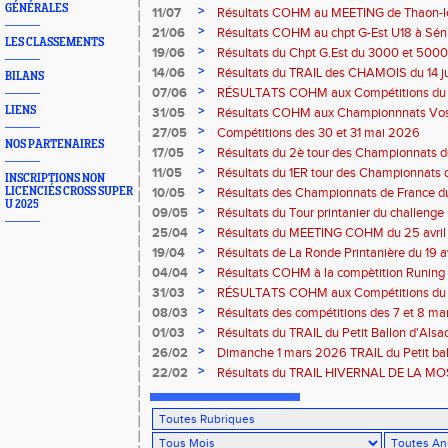
Bresse
GÉNÉRALES
>
11/07
Résultats COHM au MEETING de Thaon-les-
2026
>
21/06
Résultats COHM au chpt G-Est U18 à Sénio
LES CLASSEMENTS
2026
>
19/06
Résultats du Chpt G.Est du 3000 et 5000 
Amneville
>
14/06
Résultats du TRAIL des CHAMOIS du 14 ju
BILANS
Moselotte
>
07/06
RÉSULTATS COHM aux Compétitions du 
>
LIENS
31/05
Résultats COHM aux Championnnats Vos
Masters du 31 mai 2026 à Remiremont
>
27/05
Compétitions des 30 et 31 mai 2026
NOS PARTENAIRES
>
17/05
Résultats du 2è tour des Championnats
région G-Est du 17 mai 2025 à Bischwille
>
11/05
Résultats du 1ER tour des Championnats d
INSCRIPTIONS NON
Thaon-les Vosges
>
LICENCIÉS CROSS SUPER
10/05
Résultats des Championnats de France d
U 2025
Marathon du 10 mai à Troyes
>
09/05
Résultats du Tour printanier du challenge
>
25/04
Résultats du MEETING COHM du 25 avril
>
19/04
Résultats de La Ronde Printanière du 19 a
route de Belfort
>
04/04
Résultats COHM à la compètition Runing
court" des 4 et 5 avril à Toul
>
31/03
RÉSULTATS COHM aux Compétitions du 
>
08/03
Résultats des compétitions des 7 et 8 m
>
01/03
Résultats du TRAIL du Petit Ballon d'Als
Rouffach-68
>
26/02
Dimanche 1 mars 2026 TRAIL du Petit bal
ROUFFACH 68
>
22/02
Résultats du TRAIL HIVERNAL DE LA MOS
2026 à Cornimont-88