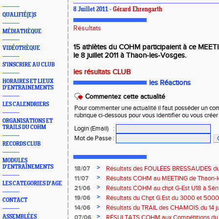
8 Juillet 2011 -
Gérard Ehrengarth
QUALIFIÉ(E)S
Résultats
MÉDIATHÈQUE
15 athlètes du COHM participaient à ce MEET
VIDÉOTHÈQUE
le 8 juillet 2011 à Thaon-les-Vosges.
S'INSCRIRE AU CLUB
les résultats CLUB
HORAIRES ET LIEUX
les Réactions
D'ENTRAINEMENTS
Commentez cette actualité
LES CALENDRIERS
Pour commenter une actualité il faut posséder un compt
rubrique ci-dessous pour vous identifier ou vous crée
ORGANISATIONS ET
TRAILS DU COHM
Login (Email)
:
Mot de Passe
:
RECORDS CLUB
MODULES
D'ENTRAÎNEMENTS
>
18/07
Résultats des FOULÉES BRESSAUDES du sa
Bresse
>
11/07
Résultats COHM au MEETING de Thaon-les-
LES CATEGORIES D'AGE
2026
>
21/06
Résultats COHM au chpt G-Est U18 à Sénio
2026
>
19/06
Résultats du Chpt G.Est du 3000 et 5000 
CONTACT
Amneville
>
14/06
Résultats du TRAIL des CHAMOIS du 14 ju
Moselotte
>
ASSEMBLÉES
07/06
RÉSULTATS COHM aux Compétitions du 