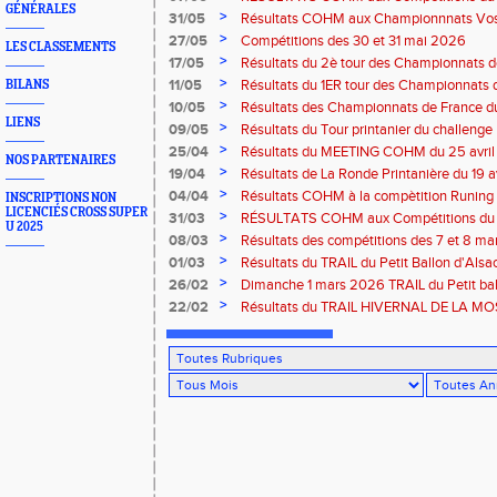
GÉNÉRALES
>
31/05
Résultats COHM aux Championnnats Vos
Masters du 31 mai 2026 à Remiremont
>
27/05
Compétitions des 30 et 31 mai 2026
LES CLASSEMENTS
>
17/05
Résultats du 2è tour des Championnats
région G-Est du 17 mai 2025 à Bischwille
>
11/05
Résultats du 1ER tour des Championnats d
BILANS
Thaon-les Vosges
>
10/05
Résultats des Championnats de France d
LIENS
Marathon du 10 mai à Troyes
>
09/05
Résultats du Tour printanier du challenge
>
25/04
Résultats du MEETING COHM du 25 avril
NOS PARTENAIRES
>
19/04
Résultats de La Ronde Printanière du 19 a
route de Belfort
>
04/04
Résultats COHM à la compètition Runing
INSCRIPTIONS NON
LICENCIÉS CROSS SUPER
court" des 4 et 5 avril à Toul
>
31/03
RÉSULTATS COHM aux Compétitions du 
U 2025
>
08/03
Résultats des compétitions des 7 et 8 m
>
01/03
Résultats du TRAIL du Petit Ballon d'Als
Rouffach-68
>
26/02
Dimanche 1 mars 2026 TRAIL du Petit bal
ROUFFACH 68
>
22/02
Résultats du TRAIL HIVERNAL DE LA MOS
2026 à Cornimont-88