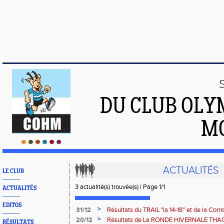
DU CLUB OLY
M
ACTUALITÉS
LE CLUB
3 actualité(s) trouvée(s) | Page 1/1
ACTUALITÉS
EDITOS
>
31/12
Résultats du TRAIL "la 14-18" et de la Co
et 30 décembre 2017 à Remiremont
>
20/12
Résultats de La RONDE HIVERNALE THA
RÉSULTATS