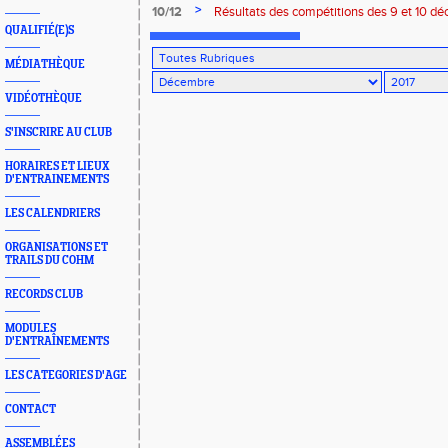
à THAON-les-Vosges
>
10/12
Résultats des compétitions des 9 et 10 d
QUALIFIÉ(E)S
MÉDIATHÈQUE
VIDÉOTHÈQUE
S'INSCRIRE AU CLUB
HORAIRES ET LIEUX
D'ENTRAINEMENTS
LES CALENDRIERS
ORGANISATIONS ET
TRAILS DU COHM
RECORDS CLUB
MODULES
D'ENTRAÎNEMENTS
LES CATEGORIES D'AGE
CONTACT
ASSEMBLÉES