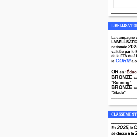
____________
LIBELLISATI
La campagne 
LABELLISATI
202
nationale
validée par le
de la FFA du 2
COHM
le
a o
OR
Éduc
en "
BRONZE
c
"Running"
BRONZE
ca
"Stade"
____________
CLASSEMENT
____________
2025
En
, le
se classe à la