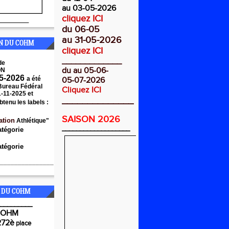
au 03-05-2026
cliquez ICI
________
du 06-05
au 31-05-2026
ON DU COHM
cliquez ICI
_____________
de
du au 05-06-
ON
5-2026
a été
05-07-2026
 Bureau Fédéral
Cliquez ICI
1-11-2025 et
______________
btenu les labels :
SAISON 2026
ation
Athlétique"
___________________
atégorie
tégorie
_______________
 DU COHM
_________
COHM
272è
place