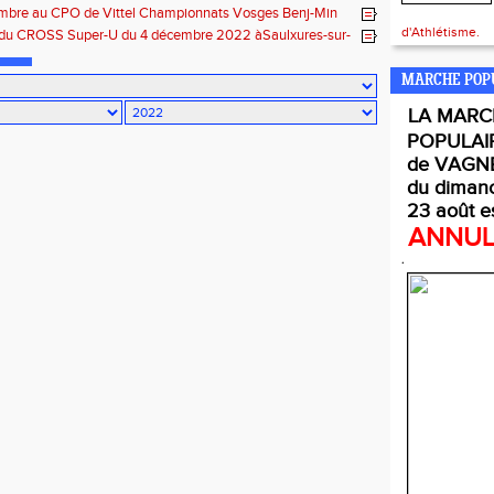
à Vittel
embre au CPO de Vittel Championnats Vosges Benj-Min
d'Athlétisme.
 du CROSS Super-U du 4 décembre 2022 àSaulxures-sur-
MARCHE POP
LA
MARC
POPULAI
de VAGNE
du diman
23 août e
ANNU
.