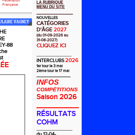
Fédération
LA RUBRIQUE
Française
MENU DU SITE
____________
NOUVELLES
ULAIRE VAGNEY
CATÉGORIES
D'ÂGE
2027
HE
(du 01-09-2026 au
RE
31-08-2027)
Y-88
CLIQUEZ ICI
che
_________
st
2026
INTERCLUBS
LÉE
1er tour le 3 mai
2ème tour le 17 mai
________________
INFOS
COMPÉTITIONS
Saison 2026
__________
RÉSULTATS
COHM
_________________
du 12-04-