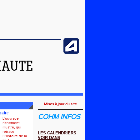
HAUTE
Mises à jour du site
naire
COHM INFOS
L'ouvrage
richement
_________________
illustré, qui
retrace
LES CALENDRIERS
l’Histoire de la
VOIR DANS