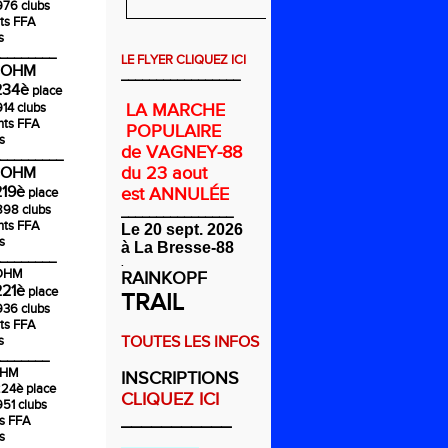
976 clubs
ts FFA
s
________
LE FLYER CLIQUEZ ICI
COHM
_________________
234è
place
914 clubs
LA MARCHE
nts FFA
POPULAIRE
s
de VAGNEY-88
_________
du 23 aout
COHM
219è
est ANNULÉE
place
1898 clubs
________________
nts FFA
Le 20 sept. 2026
s
à La Bresse-88
________
.
COHM
RAINKOPF
221è
place
TRAIL
936 clubs
ts FFA
s
TOUTES LES INFOS
_______
OHM
INSCRIPTIONS
224è
place
CLIQUEZ ICI
951 clubs
___________
ts FFA
s