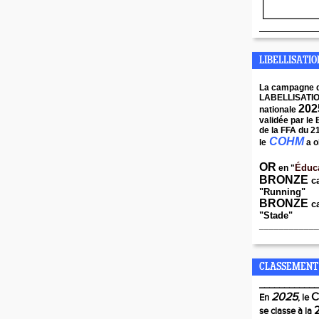
____________
LIBELLISATI
La campagne 
LABELLISATI
202
nationale
validée par le
de la FFA du 2
COHM
le
a o
OR
Éduc
en "
BRONZE
c
"Running"
BRONZE
ca
"Stade"
____________
CLASSEMENT
____________
2025
En
, le
se classe à la