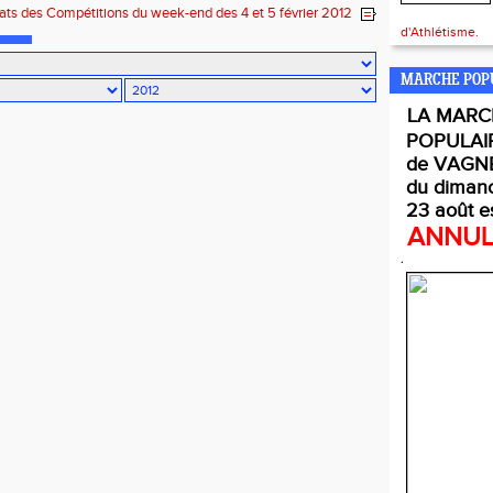
tats des Compétitions du week-end des 4 et 5 février 2012
d'Athlétisme.
MARCHE POP
LA
MARC
POPULAI
de VAGNE
du diman
23 août e
ANNU
.