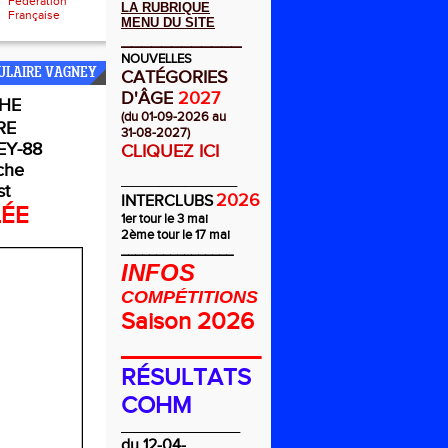
Fédération
LA RUBRIQUE
Française
MENU DU SITE
____________
NOUVELLES
ULAIRE VAGNEY
CATÉGORIES
D'ÂGE
2027
HE
(du 01-09-2026 au
RE
31-08-2027)
Y-88
CLIQUEZ ICI
che
_________
st
2026
INTERCLUBS
LÉE
1er tour le 3 mai
2ème tour le 17 mai
________________
INFOS
COMPÉTITIONS
Saison 2026
__________
RÉSULTATS
COHM
_________________
du 12-04-