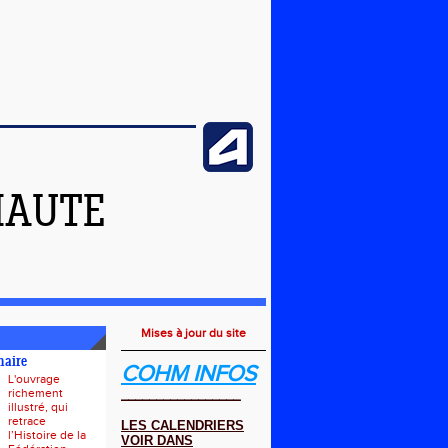
HAUTE
Mises à jour du site
naire
COHM INFOS
L'ouvrage
richement
_________________
illustré, qui
retrace
LES CALENDRIERS
l’Histoire de la
VOIR DANS