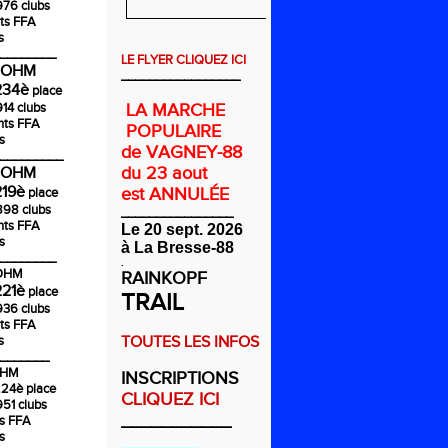
976 clubs
ts FFA
s
________
LE FLYER CLIQUEZ ICI
COHM
_________________
234è
place
914 clubs
LA MARCHE
nts FFA
POPULAIRE
s
de VAGNEY-88
_________
du 23 aout
COHM
219è
est ANNULÉE
place
1898 clubs
________________
nts FFA
Le 20 sept. 2026
s
à La Bresse-88
________
.
COHM
RAINKOPF
221è
place
TRAIL
936 clubs
ts FFA
s
TOUTES LES INFOS
_______
OHM
INSCRIPTIONS
224è
place
CLIQUEZ ICI
951 clubs
___________
ts FFA
s