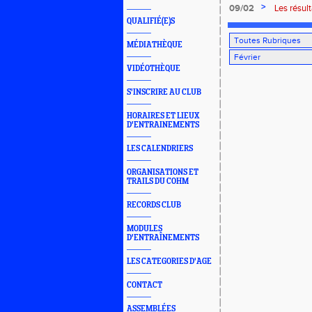
>
09/02
Les résul
QUALIFIÉ(E)S
MÉDIATHÈQUE
VIDÉOTHÈQUE
S'INSCRIRE AU CLUB
HORAIRES ET LIEUX
D'ENTRAINEMENTS
LES CALENDRIERS
ORGANISATIONS ET
TRAILS DU COHM
RECORDS CLUB
MODULES
D'ENTRAÎNEMENTS
LES CATEGORIES D'AGE
CONTACT
ASSEMBLÉES