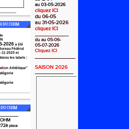
au 03-05-2026
cliquez ICI
________
du 06-05
au 31-05-2026
ON DU COHM
cliquez ICI
_____________
de
du au 05-06-
ON
5-2026
a été
05-07-2026
 Bureau Fédéral
Cliquez ICI
1-11-2025 et
______________
btenu les labels :
SAISON 2026
ation
Athlétique"
___________________
atégorie
tégorie
_______________
 DU COHM
_________
COHM
272è
place