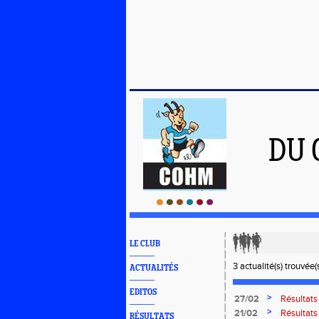
DU 
LE CLUB
3 actualité(s) trouvée(s
ACTUALITÉS
EDITOS
>
27/02
Résultats
>
21/02
Résultats
RÉSULTATS