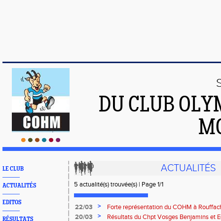
DU CLUB OLY
M
ACTUALITÉS
LE CLUB
5 actualité(s) trouvée(s) | Page 1/1
ACTUALITÉS
EDITOS
>
22/03
Forte représentation du COHM à Rouffac
>
20/03
Résultats du Chpt Vosges Benjamins et E
RÉSULTATS