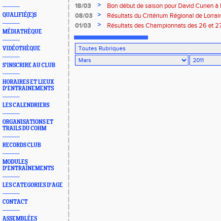
mars 2011 à Vittel
>
18/03
Bon début de saison pour David Curien à 
>
QUALIFIÉ(E)S
08/03
Résultats du Critérium Régional de Lorra
>
01/03
Résultats des Championnats des 26 et 27 
MÉDIATHÈQUE
VIDÉOTHÈQUE
S'INSCRIRE AU CLUB
HORAIRES ET LIEUX
D'ENTRAINEMENTS
LES CALENDRIERS
ORGANISATIONS ET
TRAILS DU COHM
RECORDS CLUB
MODULES
D'ENTRAÎNEMENTS
LES CATEGORIES D'AGE
CONTACT
ASSEMBLÉES