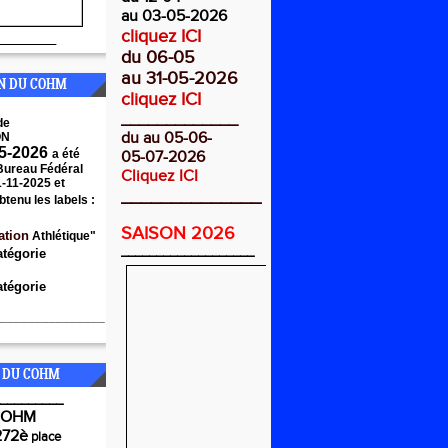
au 03-05-2026
cliquez ICI
________
du 06-05
au 31-05-2026
ON DU COHM
cliquez ICI
_____________
de
du au 05-06-
ON
5-2026
a été
05-07-2026
 Bureau Fédéral
Cliquez ICI
1-11-2025 et
______________
btenu les labels :
SAISON 2026
ation
Athlétique"
___________________
atégorie
tégorie
_______________
 DU COHM
_________
COHM
272è
place