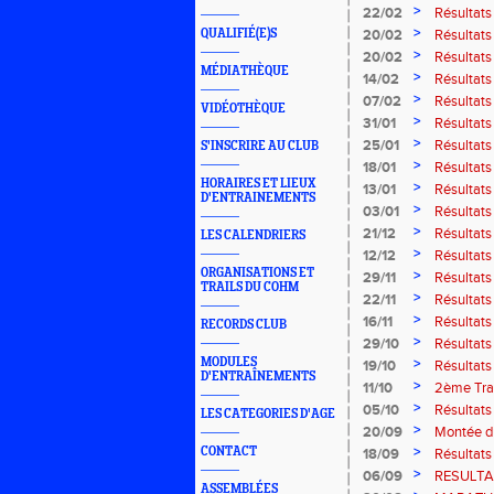
>
22/02
Résultats
longs
>
QUALIFIÉ(E)S
20/02
Résultats
Metz
>
20/02
Résultats
MÉDIATHÈQUE
>
14/02
Résultats
>
07/02
Résultats
VIDÉOTHÈQUE
>
31/01
Résultats
>
25/01
Résultats
S'INSCRIRE AU CLUB
>
18/01
Résultats
HORAIRES ET LIEUX
Mirecourt
>
13/01
Résultats
D'ENTRAINEMENTS
Vittel
>
03/01
Résultats
2011
>
21/12
Résultat
LES CALENDRIERS
18 et 19 
>
12/12
Résultat
ORGANISATIONS ET
>
29/11
Résultats
TRAILS DU COHM
2010
>
22/11
Résultat
>
16/11
Résultats
RECORDS CLUB
>
29/10
Résultats
MODULES
>
19/10
Résultats
D'ENTRAÎNEMENTS
>
11/10
2ème Trai
>
05/10
Résultat
LES CATEGORIES D'AGE
>
20/09
Montée d
>
CONTACT
18/09
Résultats
2010
>
06/09
RESULTA
ASSEMBLÉES