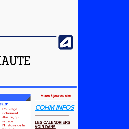
HAUTE
Mises à jour du site
naire
COHM INFOS
L'ouvrage
richement
_________________
illustré, qui
retrace
LES CALENDRIERS
l’Histoire de la
VOIR DANS