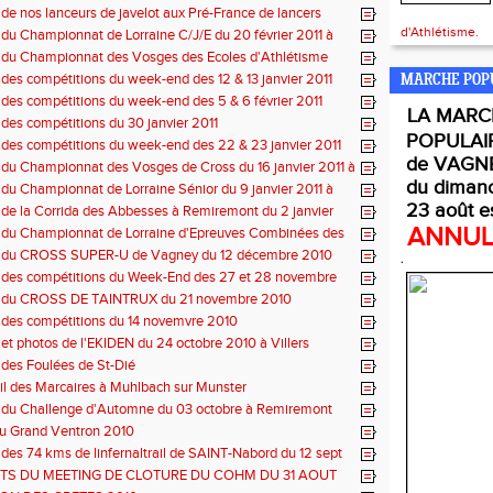
 de nos lanceurs de javelot aux Pré-France de lancers
d'Athlétisme.
 du Championnat de Lorraine C/J/E du 20 février 2011 à
 du Championnat des Vosges des Ecoles d'Athlétisme
 des compétitions du week-end des 12 & 13 janvier 2011
MARCHE POP
 des compétitions du week-end des 5 & 6 février 2011
LA
MARC
 des compétitions du 30 janvier 2011
POPULAI
 des compétitions du week-end des 22 & 23 janvier 2011
de VAGNE
 du Championnat des Vosges de Cross du 16 janvier 2011 à
du diman
 du Championnat de Lorraine Sénior du 9 janvier 2011 à
23 août e
 de la Corrida des Abbesses à Remiremont du 2 janvier
ANNU
s du Championnat de Lorraine d'Epreuves Combinées des
décembre 2010 à Metz
s du CROSS SUPER-U de Vagney du 12 décembre 2010
.
 des compétitions du Week-End des 27 et 28 novembre
s du CROSS DE TAINTRUX du 21 novembre 2010
 des compétitions du 14 novemvre 2010
 et photos de l'EKIDEN du 24 octobre 2010 à Villers
 des Foulées de St-Dié
l des Marcaires à Muhlbach sur Munster
s du Challenge d'Automne du 03 octobre à Remiremont
u Grand Ventron 2010
 des 74 kms de linfernaltrail de SAINT-Nabord du 12 sept
TS DU MEETING DE CLOTURE DU COHM DU 31 AOUT