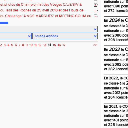
nationale sur 1
i 2010 à Thaon-les-Vosges
 et photos du Championnat des Vosges C/J/E/S/V &
avec 1898 poin
, samedi 1er mai à Thaon-les-Vosges
 du Trail des Roches du 25 avril 2010 et des Hauts de
et 272 licencié
m
____________
s du Challenge "A VOS MARQUES" et MEETING COHM du
2024
 2010 à VAGNEY
En
, le
se classe à la
nationale sur 1
avec 2080 poi
et 298 licencié
____________
2
3
4
5
6
7
8
9
10
11
12
13
14
15
16
17
>>
2023
En
, le
se classe à la
nationale sur 
avec 2082 poi
et 282 licencié
____________
En
2022
, le 
se classe à la
nationale sur 1
avec 2012 poin
et 264 licencié
____________
En 2021, le C
se classe à la
nationale sur 1
avec 1481 poin
et 225 licencié