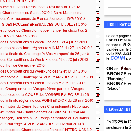
N DES CRETES 2010
urse du Grand Tétras : beaux résultats du COHM
____________
 Charbonniers du 8 aout 2010 à Saint-Maurice-sur-
 des Championnats de France Jeunes du 16/7/2010 à
TS DES FOULEES BRESSAUDES DU 17 JUILLET 2010
LIBELLISATI
 et photos du Championnat de France Handisport du 2
010 à Sarreguemines
 DES CHAMOIS 2010
La campagne 
LABELLISATI
 des Compétitions du Week-End des 3 et 4 juillet 2010
202
nationale
 et photos des Inter-régionaux MINIMES du 27 juin 2010 à
validée par le
 de la finale du Challenge "A Vos Marques" du 26 juin à
de la FFA du 2
COHM
eau
le
a o
 des Compétitions du Week-End des 19 et 20 juin 2010
 du Trail de Gérardmer 2010
OR
Éduc
en "
 des Compétitions du Week-End des 12 et 13 juin 2010
BRONZE
c
s et photos du Challenge "A VOS MARQUES du 8 juin 2010
"Running"
 des Compétitions du Week-End des 5 et 6 juin 2010
BRONZE
ca
"Stade"
s du Championnat de Vosges 2ème partie et Vosges
____________
s et photos de la COUPE des VOSGES E.A-PO-BE du 29
 à Vagney
 de la finale régionale des POINTES D'OR du 29 mai 2010
e-Tiche
s et Photos du 2ème Tour des Championnats Nationaux
CLASSEMENT
CLUBS N2
 et Photos des Championnats de Lorraine D'Epreuves
s du 15/16 mai 2010
____________
Besançon, Trail des Mille-Etangs et montée du Gd Ballon
2025
En
, le
s du Challenge "A VOS MARQUES" du 12 mai 2010 à
se classe à la
s et photos du Championnat de France d'INTERCLUBS N2