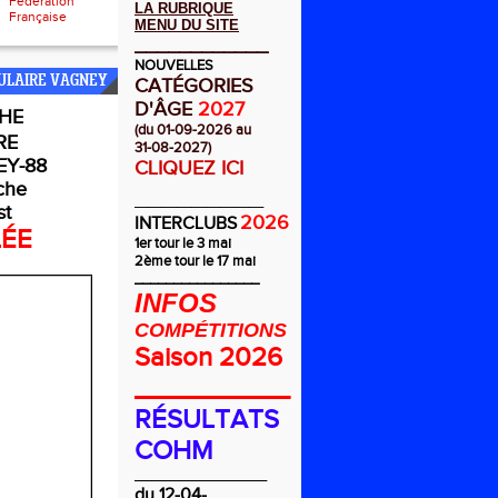
Fédération
LA RUBRIQUE
Française
MENU DU SITE
____________
NOUVELLES
ULAIRE VAGNEY
CATÉGORIES
D'ÂGE
2027
HE
(du 01-09-2026 au
RE
31-08-2027)
Y-88
CLIQUEZ ICI
che
_________
st
2026
INTERCLUBS
LÉE
1er tour le 3 mai
2ème tour le 17 mai
________________
INFOS
COMPÉTITIONS
Saison 2026
__________
RÉSULTATS
COHM
_________________
du 12-04-