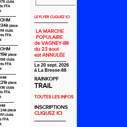
976 clubs
ts FFA
s
________
LE FLYER CLIQUEZ ICI
COHM
_________________
234è
place
914 clubs
LA MARCHE
nts FFA
POPULAIRE
s
de VAGNEY-88
_________
du 23 aout
COHM
219è
est ANNULÉE
place
1898 clubs
________________
nts FFA
Le 20 sept. 2026
s
à La Bresse-88
________
.
COHM
RAINKOPF
221è
place
TRAIL
936 clubs
ts FFA
s
TOUTES LES INFOS
_______
OHM
INSCRIPTIONS
224è
place
CLIQUEZ ICI
951 clubs
___________
ts FFA
s