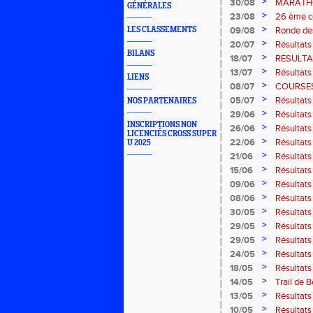
2010
>
30/08
MARATHO
GÉNÉRALES
>
23/08
26 ème co
>
LES CLASSEMENTS
09/08
Ronde des
Moselle
>
20/07
Résultats
BILANS
NIORT
>
18/07
RESULTA
>
13/07
Résultats
LIENS
juillet 2
>
08/07
COURSES
>
05/07
Résultats
NOS PARTENAIRES
>
29/06
Résultats
INSCRIPTIONS NON
Dijon
>
26/06
Résultats
LICENCIÉS CROSS SUPER
Neufchat
>
22/06
Résultats
U 2025
>
21/06
Résultats
>
15/06
Résultats
>
09/06
Résultat
à Vagney
>
08/06
Résultats
>
30/05
Résultat
Minimes
>
29/05
Résultat
mai 2010
>
29/05
Résultats
à Audin-L
>
24/05
Résultat
d'INTER
>
18/05
Résultats
Combinée
>
14/05
Trail de 
>
13/05
Résultat
VAGNEY
>
10/05
Résultat